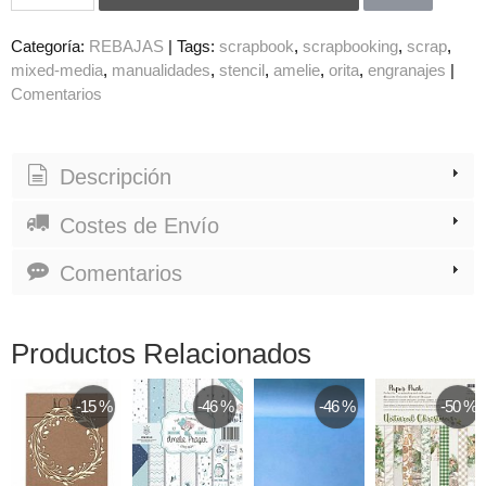
Categoría:
REBAJAS
|
Tags:
scrapbook
scrapbooking
scrap
mixed-media
manualidades
stencil
amelie
orita
engranajes
|
Comentarios
Descripción
Costes de Envío
Comentarios
Productos Relacionados
-15 %
-46 %
-46 %
-50 %