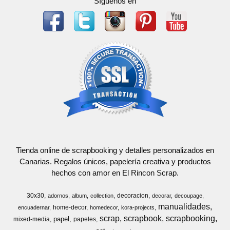
Síguenos en
Tienda online de scrapbooking y detalles personalizados en
Canarias. Regalos únicos, papelería creativa y productos
hechos con amor en El Rincon Scrap.
30x30
decoracion
adornos
album
collection
decorar
decoupage
manualidades
home-decor
encuadernar
homedecor
kora-projects
scrap
scrapbook
scrapbooking
papel
mixed-media
papeles