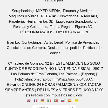
set
stamperia
Scrapbooking
MIXED MEDIA
Pinturas y Mediums
Máquinas y Vinilos
REBAJAS
Novedades
NAVIDAD
Papelería
Herramientas 3D
Liquidación Scrapbooking
Resinas y Colorantes
Tarjeta Regalo
Figuras 3D
PERSONALIZADOS
DIY DECORACION
Ir arriba
Contáctanos
Aviso Legal
Política de Privacidad
Condiciones de Compra
Desistir de un pedido
Políticas de
Cookies
C/ Tablero de Gonzalo, 92 B ( ESTE ALMACEN ES SOLO
PUNTO DE RECOGIDA Y NO UNA TIENDA FISICA) - 35017
Las Palmas de Gran Canaria, Las Palmas - (España) |
hola@elrinconscrap.com |
WhatsApp: 655493665
Horario:
ONLINE: 24 HORAS / ALMACEN: ( CONTACTAR
SIEMPRE ANTES ) DE LUNES A VIERNES DE 16:00 A 18:00
(*) Precios con Impuestos incluidos