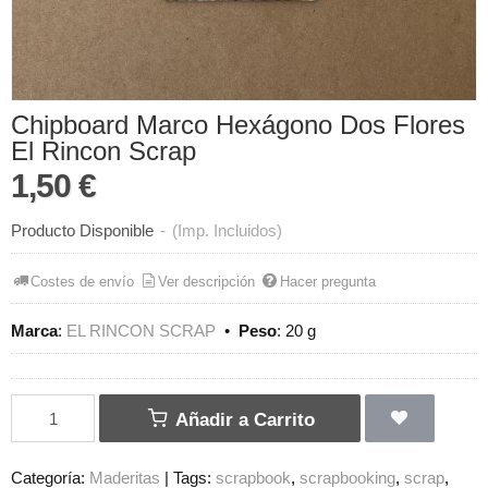
Chipboard Marco Hexágono Dos Flores
El Rincon Scrap
1,50 €
Producto Disponible
-
(Imp. Incluidos)
Costes de envío
Ver descripción
Hacer pregunta
Marca
:
EL RINCON SCRAP
•
Peso
:
20 g
Añadir a Carrito
Categoría:
Maderitas
|
Tags:
scrapbook
scrapbooking
scrap