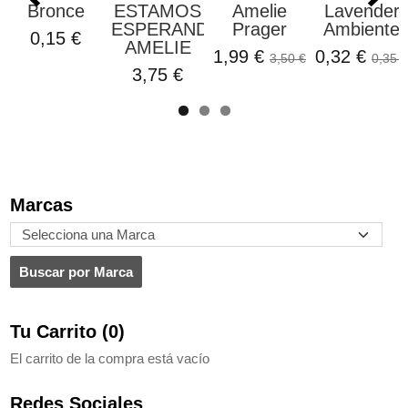
AMOS
Amelie
Lavender
Azules Oh
Perl
ERANDO
Prager
Ambiente
Naif
0,86
ELIE
1,99 €
0,32 €
0,50 €
3,50 €
0,35 €
0,79 €
75 €
Marcas
Tu Carrito (0)
El carrito de la compra está vacío
Redes Sociales