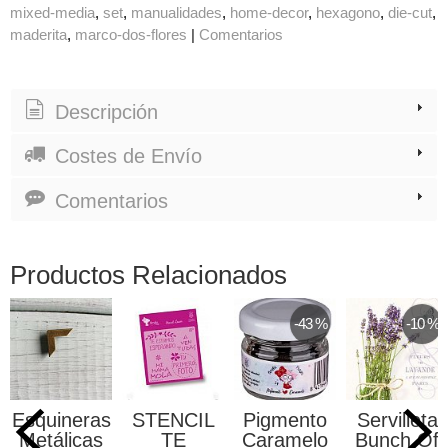
mixed-media
set
manualidades
home-decor
hexagono
die-cut
maderita
marco-dos-flores
|
Comentarios
Descripción
Costes de Envío
Comentarios
Productos Relacionados
-43 %
-10 %
-37 %
NCIL
Pigmento
Servilleta
Lentejuelas
Cartu
TE
Caramelo
Bunch Of
Flores
Card