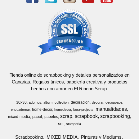
Tienda online de scrapbooking y detalles personalizados en
Canarias. Regalos únicos, papelería creativa y productos
hechos con amor en El Rincon Scrap.
30x30
decoracion
adornos
album
collection
decorar
decoupage
manualidades
home-decor
encuadernar
homedecor
kora-projects
scrap
scrapbook
scrapbooking
papel
mixed-media
papeles
set
stamperia
Scrapbooking
MIXED MEDIA
Pinturas y Mediums