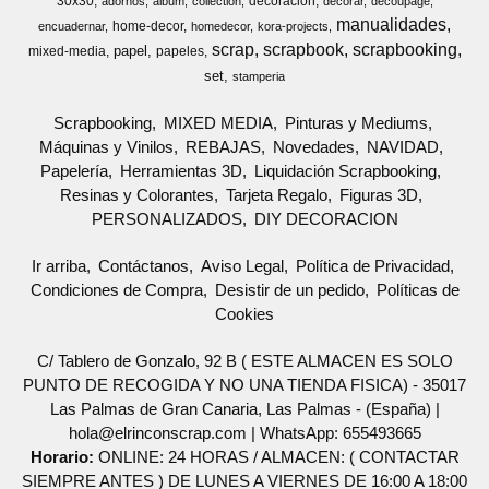
30x30
decoracion
adornos
album
collection
decorar
decoupage
manualidades
home-decor
encuadernar
homedecor
kora-projects
scrap
scrapbook
scrapbooking
papel
mixed-media
papeles
set
stamperia
Scrapbooking
MIXED MEDIA
Pinturas y Mediums
Máquinas y Vinilos
REBAJAS
Novedades
NAVIDAD
Papelería
Herramientas 3D
Liquidación Scrapbooking
Resinas y Colorantes
Tarjeta Regalo
Figuras 3D
PERSONALIZADOS
DIY DECORACION
Ir arriba
Contáctanos
Aviso Legal
Política de Privacidad
Condiciones de Compra
Desistir de un pedido
Políticas de
Cookies
C/ Tablero de Gonzalo, 92 B ( ESTE ALMACEN ES SOLO
PUNTO DE RECOGIDA Y NO UNA TIENDA FISICA) - 35017
Las Palmas de Gran Canaria, Las Palmas - (España) |
hola@elrinconscrap.com |
WhatsApp: 655493665
Horario:
ONLINE: 24 HORAS / ALMACEN: ( CONTACTAR
SIEMPRE ANTES ) DE LUNES A VIERNES DE 16:00 A 18:00