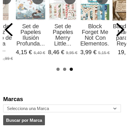
l de
Set de
Set de
Block
Bande
oz
Papeles
Papeles
Forget Me
Mad
do de
Ilusión
Merry
Not Con
para
ia
Profunda...
Little...
Elementos...
Reye
...
4,15 €
8,46 €
3,99 €
19,9
6,40 €
9,95 €
5,15 €
€
1,99 €
Marcas