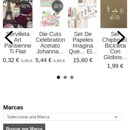
-10 %
-20 %
Servilleta
Die Cuts
Set De
Set
Art
Celebration
Papeles
Chipboard
Parisienne
Acetato
Imagina
Bicicleta
Ti Flair
Johanna...
Que... El...
Con
Globos...
0,32 €
5,44 €
15,60 €
0,35 €
6,80 €
1,99 €
Marcas