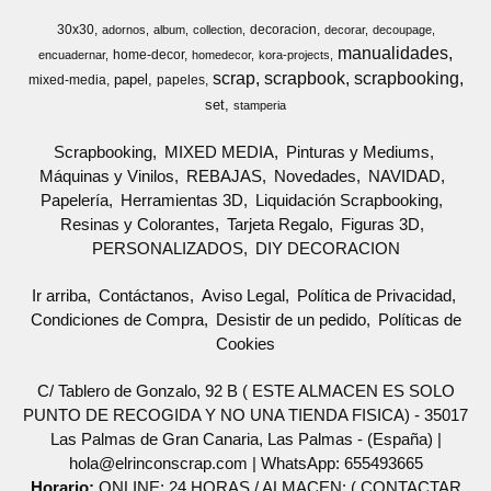
30x30
decoracion
adornos
album
collection
decorar
decoupage
manualidades
home-decor
encuadernar
homedecor
kora-projects
scrap
scrapbook
scrapbooking
papel
mixed-media
papeles
set
stamperia
Scrapbooking
MIXED MEDIA
Pinturas y Mediums
Máquinas y Vinilos
REBAJAS
Novedades
NAVIDAD
Papelería
Herramientas 3D
Liquidación Scrapbooking
Resinas y Colorantes
Tarjeta Regalo
Figuras 3D
PERSONALIZADOS
DIY DECORACION
Ir arriba
Contáctanos
Aviso Legal
Política de Privacidad
Condiciones de Compra
Desistir de un pedido
Políticas de
Cookies
C/ Tablero de Gonzalo, 92 B ( ESTE ALMACEN ES SOLO
PUNTO DE RECOGIDA Y NO UNA TIENDA FISICA) - 35017
Las Palmas de Gran Canaria, Las Palmas - (España) |
hola@elrinconscrap.com |
WhatsApp: 655493665
Horario:
ONLINE: 24 HORAS / ALMACEN: ( CONTACTAR