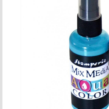
y
Mediums
Máquinas
y
Vinilos
REBAJAS
Novedades
NAVIDAD
Papelería
Herramientas
3D
Liquidación
Scrapbooking
Resinas
y