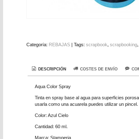
Colorantes
Tarjeta
Regalo
Figuras
3D
Categoría:
REBAJAS
|
Tags:
scrapbook
scrapbooking
PERSONALIZADOS
DIY
DECORACION
DESCRIPCIÓN
COSTES DE ENVÍO
COM
Marcas
Aqua Color Spray
Tinta en spray base al agua para superficies porosa
usarla como una acuarela puedes utilizar un pincel.
Color: Azul Cielo
Cantidad: 60 ml.
Tu
Carrito
Marca: Stamperia