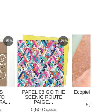
-15 %
-49 %
S
PAPEL 08 GO THE
Ecopiel Brillos Bli
TO
SCENIC ROUTE
Rosa...
A...
PAIGE...
5,75 €
7,80 €
0,50 €
€
0,99 €