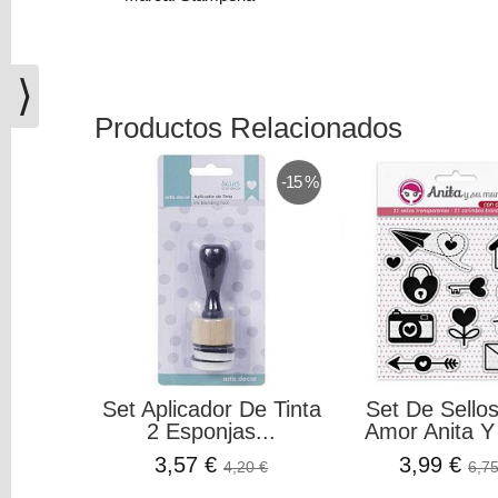
(0)
El
carrito
⟩
de
la
Productos Relacionados
compra
está
-15 %
vacío
Redes
Sociales
Instagram
Facebook
Set Aplicador De Tinta
Set De Sello
2 Esponjas...
Amor Anita Y 
3,57 €
3,99 €
4,20 €
6,75
Youtube