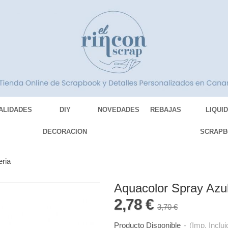
ALIDADES
DIY
NOVEDADES
REBAJAS
LIQUI
DECORACION
SCRAPB
eria
Aquacolor Spray Azul
2,78 €
3,70 €
Producto Disponible
-
(Imp. Inclui