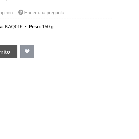
ripción
Hacer una pregunta
ia
:
KAQ016
•
Peso
:
150 g
rito