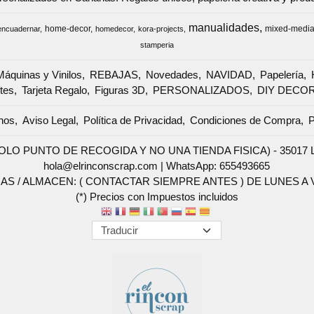
manualidades
home-decor
mixed-medi
encuadernar
homedecor
kora-projects
stamperia
Máquinas y Vinilos
REBAJAS
Novedades
NAVIDAD
Papelería
tes
Tarjeta Regalo
Figuras 3D
PERSONALIZADOS
DIY DECO
nos
Aviso Legal
Política de Privacidad
Condiciones de Compra
P
SOLO PUNTO DE RECOGIDA Y NO UNA TIENDA FISICA) - 35017 Las 
hola@elrinconscrap.com |
WhatsApp: 655493665
AS / ALMACEN: ( CONTACTAR SIEMPRE ANTES ) DE LUNES A VI
(*) Precios con Impuestos incluidos