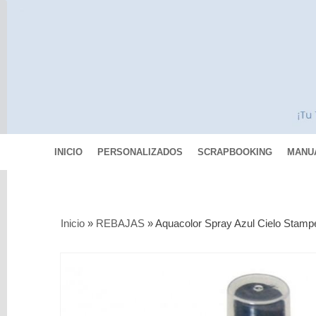
INICIO
PERSONALIZADOS
SCRAPBOOKING
MANU
Categorías
Inicio
»
REBAJAS
»
Aquacolor Spray Azul Cielo Stamp
Scrapbooking
MIXED
MEDIA
Pinturas