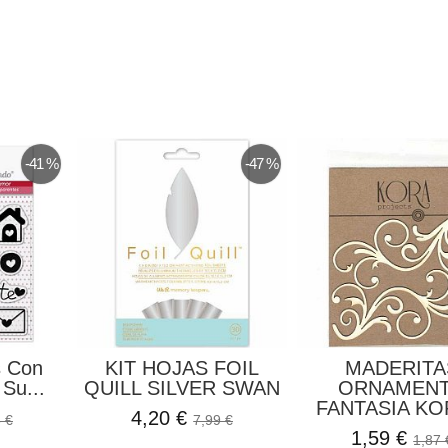
-41 %
-47 %
s Con
KIT HOJAS FOIL
MADERITA
Su...
QUILL SILVER SWAN
ORNAMEN
FANTASIA KOR
4,20 €
 €
7,99 €
1,59 €
1,87 