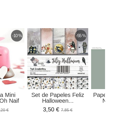
-10 %
-55 %
a Mini
Set de Papeles Feliz
Papel "Los bá
Oh Naif
Halloween...
Nevy 016" 
3,50 €
1,34 €
,20 €
7,85 €