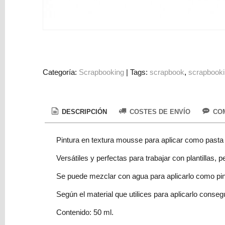
Colorantes
Tarjeta
Regalo
Figuras
3D
Categoría:
Scrapbooking
|
Tags:
scrapbook
scrapbook
PERSONALIZADOS
DIY
DECORACION
DESCRIPCIÓN
COSTES DE ENVÍO
COM
Marcas
Pintura en textura mousse para aplicar como pasta o
Versátiles y perfectas para trabajar con plantillas
Se puede mezclar con agua para aplicarlo como pin
Según el material que utilices para aplicarlo consegu
Tu
Contenido: 50 ml.
Carrito