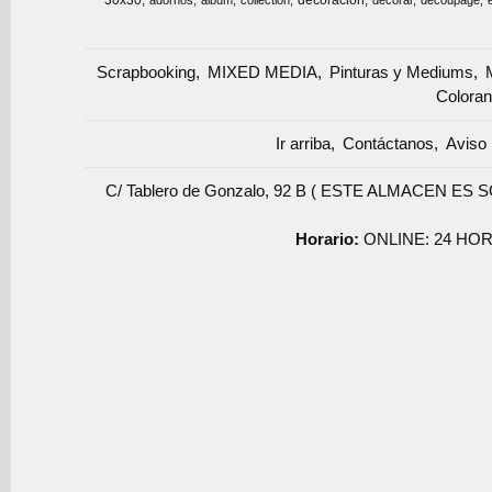
30x30
decoracion
adornos
album
collection
decorar
decoupage
Scrapbooking
MIXED MEDIA
Pinturas y Mediums
Coloran
Ir arriba
Contáctanos
Aviso 
C/ Tablero de Gonzalo, 92 B ( ESTE ALMACEN ES 
Horario:
ONLINE: 24 HOR