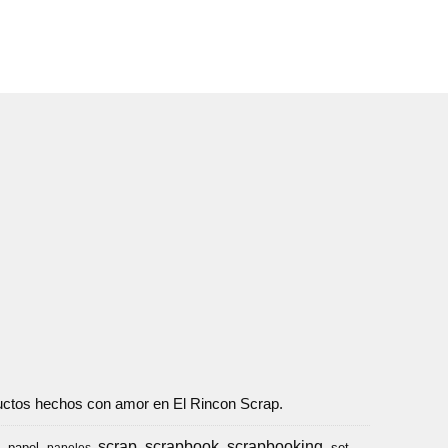
oductos hechos con amor en El Rincon Scrap.
scrap
scrapbook
scrapbooking
papel
set