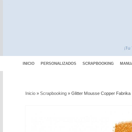
INICIO
PERSONALIZADOS
SCRAPBOOKING
MANU
Categorías
Inicio
»
Scrapbooking
»
Glitter Mousse Copper Fabrika
Scrapbooking
MIXED
MEDIA
Pinturas