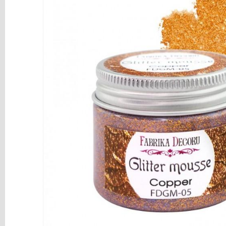
y
Mediums
Máquinas
y
Vinilos
REBAJAS
Novedades
NAVIDAD
Papelería
Herramientas
3D
Liquidación
Scrapbooking
Resinas
y