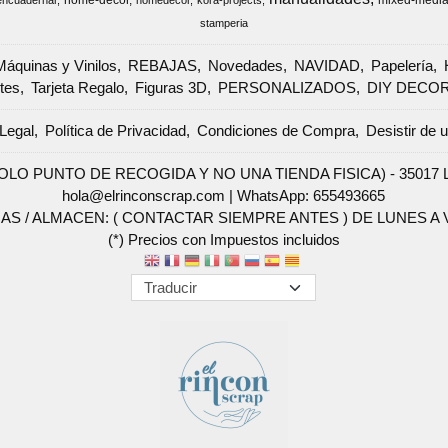
home-decor
mixed-medi
encuadernar
homedecor
kora-projects
stamperia
Máquinas y Vinilos
REBAJAS
Novedades
NAVIDAD
Papelería
tes
Tarjeta Regalo
Figuras 3D
PERSONALIZADOS
DIY DECO
Legal
Política de Privacidad
Condiciones de Compra
Desistir de 
SOLO PUNTO DE RECOGIDA Y NO UNA TIENDA FISICA) - 35017 Las 
hola@elrinconscrap.com |
WhatsApp: 655493665
AS / ALMACEN: ( CONTACTAR SIEMPRE ANTES ) DE LUNES A VI
(*) Precios con Impuestos incluidos