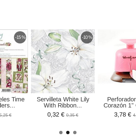
-15 %
-10 %
eles Time
Servilleta White Lily
Perforador
ers...
With Ribbon...
Corazón 1" 
0,32 €
3,78 €
5,25 €
0,35 €
4