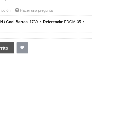
ripción
Hacer una pregunta
N / Cod. Barras
:
1730
•
Referencia
:
FDGM-05
•
rito