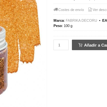
Costes de envío
Ver desc
Marca
:
FABRIKA DECORU
•
EA
Peso
:
100 g
Añadir a Car