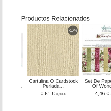
Productos Relacionados
-10 %
n Máquina
Cartulina O Cardstock
Set De Pap
ra We R...
Perlada...
Of Wond
99 €
0,81 €
4,46 €
0,90 €