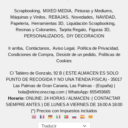
Scrapbooking
MIXED MEDIA
Pinturas y Mediums
Máquinas y Vinilos
REBAJAS
Novedades
NAVIDAD
Papelería
Herramientas 3D
Liquidación Scrapbooking
Resinas y Colorantes
Tarjeta Regalo
Figuras 3D
PERSONALIZADOS
DIY DECORACION
Ir arriba
Contáctanos
Aviso Legal
Política de Privacidad
Condiciones de Compra
Desistir de un pedido
Políticas de
Cookies
C/ Tablero de Gonzalo, 92 B ( ESTE ALMACEN ES SOLO
PUNTO DE RECOGIDA Y NO UNA TIENDA FISICA) - 35017
Las Palmas de Gran Canaria, Las Palmas - (España) |
hola@elrinconscrap.com |
WhatsApp: 655493665
Horario:
ONLINE: 24 HORAS / ALMACEN: ( CONTACTAR
SIEMPRE ANTES ) DE LUNES A VIERNES DE 16:00 A 18:00
(*) Precios con Impuestos incluidos