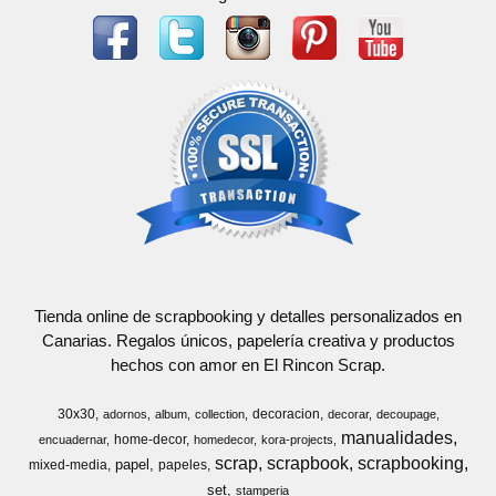
Tienda online de scrapbooking y detalles personalizados en
Canarias. Regalos únicos, papelería creativa y productos
hechos con amor en El Rincon Scrap.
30x30
decoracion
adornos
album
collection
decorar
decoupage
manualidades
home-decor
encuadernar
homedecor
kora-projects
scrap
scrapbook
scrapbooking
papel
mixed-media
papeles
set
stamperia