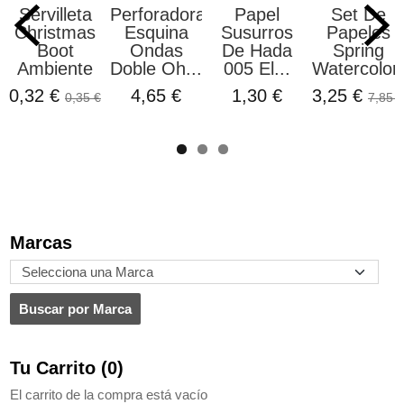
Servilleta
Perforadora
Papel
Set De
Christmas
Esquina
Susurros
Papeles
Boot
Ondas
De Hada
Spring
Ambiente
Doble Oh...
005 El...
Watercolor.
0,32 €
4,65 €
1,30 €
3,25 €
0,35 €
7,85 €
Marcas
Tu Carrito (0)
El carrito de la compra está vacío