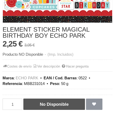
ELEMENT STICKER MAGICAL
BIRTHDAY BOY ECHO PARK
2,25 €
3,05 €
Producto NO Disponible
-
(Imp. Incluidos)
Costes de envío
Ver descripción
Hacer pregunta
Marca
:
ECHO PARK
•
EAN / Cod. Barras
:
0522
•
Referencia
:
MBB231014
•
Peso
:
50 g
No Disponible