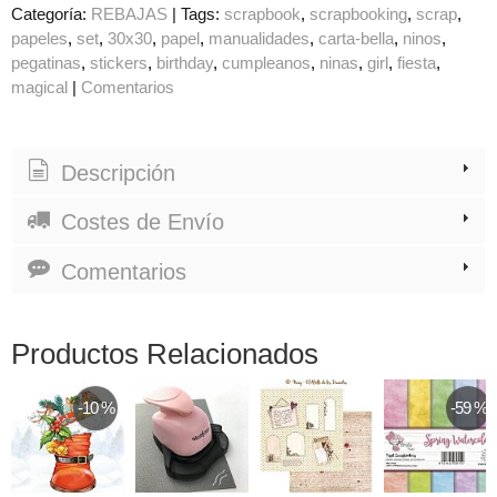
Categoría:
REBAJAS
|
Tags:
scrapbook
scrapbooking
scrap
papeles
set
30x30
papel
manualidades
carta-bella
ninos
pegatinas
stickers
birthday
cumpleanos
ninas
girl
fiesta
magical
|
Comentarios
Descripción
Costes de Envío
Comentarios
Productos Relacionados
-10 %
-59 %