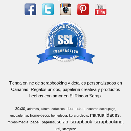
Tienda online de scrapbooking y detalles personalizados en
Canarias. Regalos únicos, papelería creativa y productos
hechos con amor en El Rincon Scrap.
30x30
decoracion
adornos
album
collection
decorar
decoupage
manualidades
home-decor
encuadernar
homedecor
kora-projects
scrap
scrapbook
scrapbooking
papel
mixed-media
papeles
set
stamperia