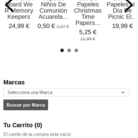
Board We
Niños De
Papeles
Papeles Un
R Memory
Comunión
Christmas
Día De
Keepers
Acuarela...
Time
Picnic El...
Papers...
24,99 €
0,50 €
19,99 €
2,07 €
5,25 €
11,99 €
Marcas
Tu Carrito (0)
El carrito de la compra está vacío