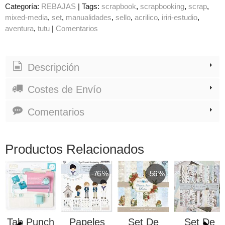
Categoría:
REBAJAS
|
Tags:
scrapbook
scrapbooking
scrap
mixed-media
set
manualidades
sello
acrilico
iriri-estudio
aventura
tutu
|
Comentarios
Descripción
Costes de Envío
Comentarios
Productos Relacionados
-76 %
-56 %
Tab Punch
Papeles
Set De
Set De