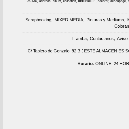
30x30
decoracion
adornos
album
collection
decorar
decoupage
Scrapbooking
MIXED MEDIA
Pinturas y Mediums
Coloran
Ir arriba
Contáctanos
Aviso 
C/ Tablero de Gonzalo, 92 B ( ESTE ALMACEN ES 
Horario:
ONLINE: 24 HOR