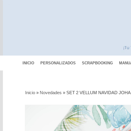
INICIO
PERSONALIZADOS
SCRAPBOOKING
MANU
Categorías
Inicio
»
Novedades
»
SET 2 VELLUM NAVIDAD JOH
Scrapbooking
MIXED
MEDIA
Pinturas