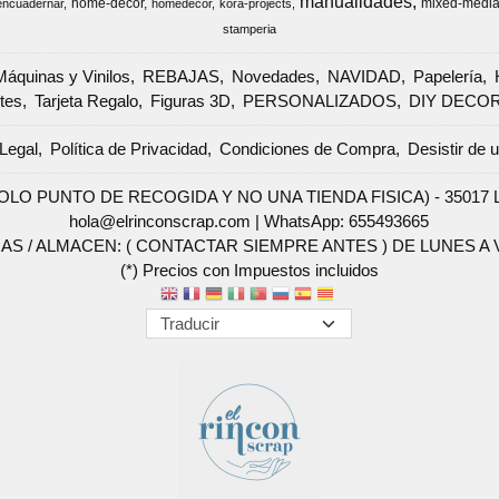
manualidades
home-decor
mixed-medi
encuadernar
homedecor
kora-projects
stamperia
Máquinas y Vinilos
REBAJAS
Novedades
NAVIDAD
Papelería
tes
Tarjeta Regalo
Figuras 3D
PERSONALIZADOS
DIY DECO
Legal
Política de Privacidad
Condiciones de Compra
Desistir de 
SOLO PUNTO DE RECOGIDA Y NO UNA TIENDA FISICA) - 35017 Las 
hola@elrinconscrap.com |
WhatsApp: 655493665
AS / ALMACEN: ( CONTACTAR SIEMPRE ANTES ) DE LUNES A VI
(*) Precios con Impuestos incluidos