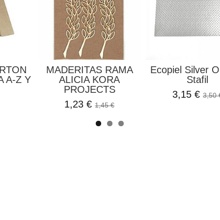
ARTON
MADERITAS RAMA
Ecopiel Silver O
 A-Z Y
ALICIA KORA
Stafil
PROJECTS
3,15 €
3,50 
1,23 €
1,45 €