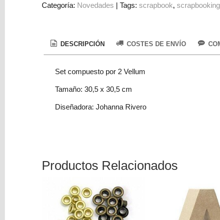
Categoría:
Novedades
|
Tags:
scrapbook
scrapbookin
Colorantes
Tarjeta
Regalo
DESCRIPCIÓN
COSTES DE ENVÍO
COM
Figuras
3D
Set compuesto por 2 Vellum
PERSONALIZADOS
Tamaño: 30,5 x 30,5 cm
DIY
Diseñadora: Johanna Rivero
DECORACION
Marcas
Productos Relacionados
Tu
Carrito