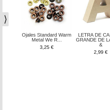
(0)
El
carrito
⟩
de
la
compra
Ojales Standard Warm
LETRA DE C
está
Metal We R...
GRANDE DE LA
vacío
&
3,25 €
2,99 €
Redes
Sociales
Instagram
Facebook
Youtube