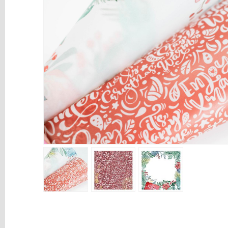
y
Mediums
Máquinas
y
Vinilos
REBAJAS
Novedades
NAVIDAD
Papelería
Herramientas
3D
Liquidación
Scrapbooking
Resinas
y