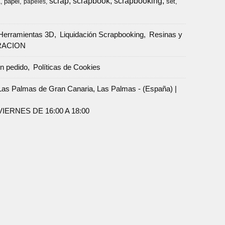
scrap
scrapbook
scrapbooking
papel
set
a
papeles
Herramientas 3D
Liquidación Scrapbooking
Resinas y
RACION
un pedido
Políticas de Cookies
Palmas de Gran Canaria, Las Palmas - (España) |
ERNES DE 16:00 A 18:00