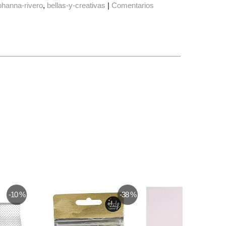
ohanna-rivero
bellas-y-creativas
|
Comentarios
-10 %
-38 %