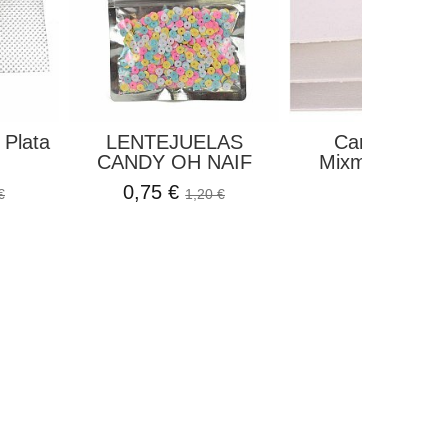
 Plata
LENTEJUELAS
Cartón Liger
CANDY OH NAIF
Mixmedia Cr
Artis...
0,75 €
€
1,20 €
1,65 €