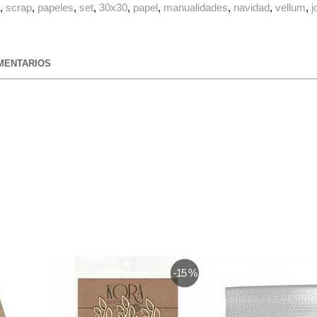
g
scrap
papeles
set
30x30
papel
manualidades
navidad
vellum
j
ENTARIOS
-15 %