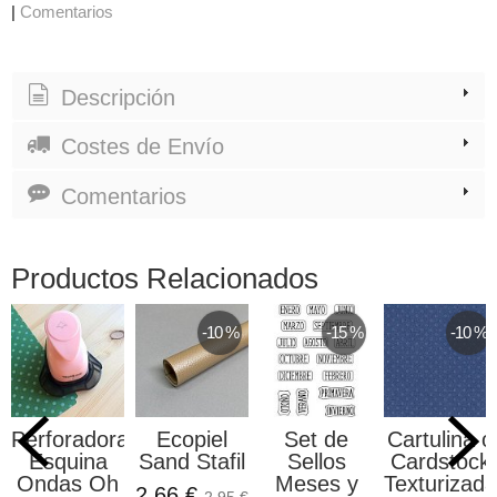
|
Comentarios
Descripción
Costes de Envío
Comentarios
Productos Relacionados
-10 %
-15 %
-10 %
Perforadora
Ecopiel
Set de
Cartulina o
Esquina
Sand Stafil
Sellos
Cardstock
Ondas Oh
Meses y
Texturizada
2,66 €
2,95 €