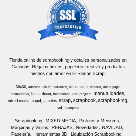
Tienda online de scrapbooking y detalles personalizados en
Canarias. Regalos únicos, papelería creativa y productos
hechos con amor en El Rincon Scrap.
30x30
decoracion
adornos
album
collection
decorar
decoupage
manualidades
home-decor
encuadernar
homedecor
kora-projects
scrap
scrapbook
scrapbooking
papel
mixed-media
papeles
set
stamperia
Scrapbooking
MIXED MEDIA
Pinturas y Mediums
Máquinas y Vinilos
REBAJAS
Novedades
NAVIDAD
Papelería
Herramientas 3D
Liquidación Scrapbooking