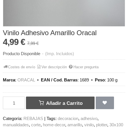
Vinilo Adhesivo Amarillo Oracal
4,99 €
7,99 €
Producto Disponible
-
(Imp. Incluidos)
Costes de envío
Ver descripción
Hacer pregunta
Marca
:
ORACAL
•
EAN / Cod. Barras
:
1689
•
Peso
:
100 g
Añadir a Carrito
Categoría:
REBAJAS
|
Tags:
decoracion
adhesivo
manualidades
corte
home-decor
amarillo
vinilo
plotter
30x100