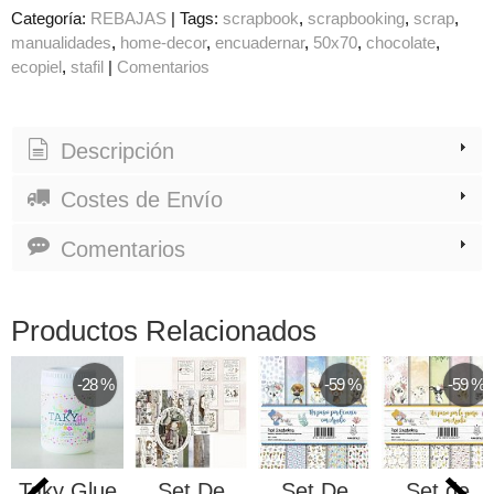
Categoría:
REBAJAS
|
Tags:
scrapbook
scrapbooking
scrap
manualidades
home-decor
encuadernar
50x70
chocolate
ecopiel
stafil
|
Comentarios
Descripción
Costes de Envío
Comentarios
Productos Relacionados
-28 %
-59 %
-59 %
Taky Glue
Set De
Set De
Set de