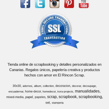
Tienda online de scrapbooking y detalles personalizados en
Canarias. Regalos únicos, papelería creativa y productos
hechos con amor en El Rincon Scrap.
30x30
decoracion
adornos
album
collection
decorar
decoupage
manualidades
home-decor
encuadernar
homedecor
kora-projects
scrap
scrapbook
scrapbooking
papel
mixed-media
papeles
set
stamperia