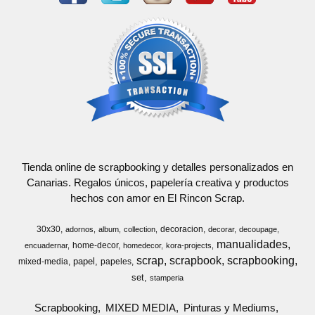
Tienda online de scrapbooking y detalles personalizados en
Canarias. Regalos únicos, papelería creativa y productos
hechos con amor en El Rincon Scrap.
30x30
decoracion
adornos
album
collection
decorar
decoupage
manualidades
home-decor
encuadernar
homedecor
kora-projects
scrap
scrapbook
scrapbooking
papel
mixed-media
papeles
set
stamperia
Scrapbooking
MIXED MEDIA
Pinturas y Mediums