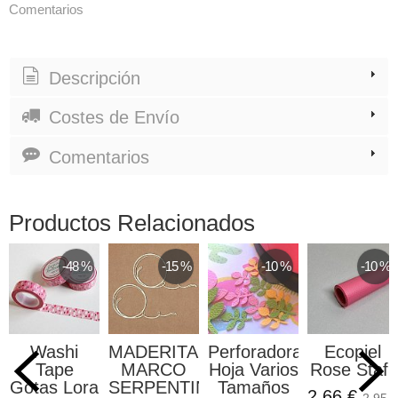
Comentarios
Descripción
Costes de Envío
Comentarios
Productos Relacionados
-48 %
-15 %
-10 %
-10 %
Washi
MADERITAS
Perforadora
Ecopiel
Tape
MARCO
Hoja Varios
Rose Stafil
Gotas Lora
SERPENTIN
Tamaños
2,66 €
2,95 €