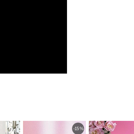
-15 %