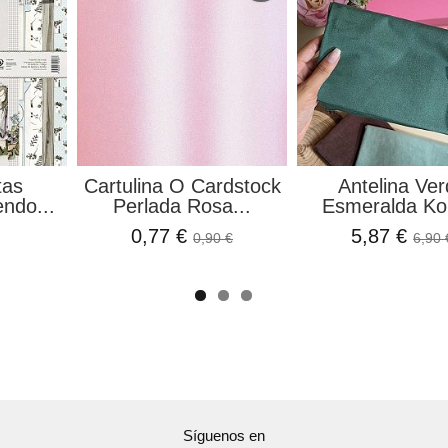
tas
Cartulina O Cardstock
Antelina Ve
ndo...
Perlada Rosa...
Esmeralda Kor
0,77 €
5,87 €
0,90 €
6,90 
Síguenos en