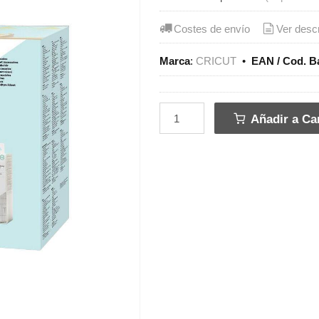
Costes de envío
Ver desc
Marca
:
CRICUT
•
EAN / Cod. B
Añadir a Car