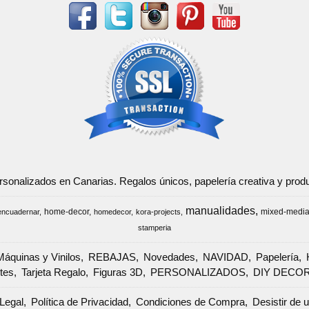
ersonalizados en Canarias. Regalos únicos, papelería creativa y pr
manualidades
home-decor
mixed-medi
encuadernar
homedecor
kora-projects
stamperia
Máquinas y Vinilos
REBAJAS
Novedades
NAVIDAD
Papelería
tes
Tarjeta Regalo
Figuras 3D
PERSONALIZADOS
DIY DECO
Legal
Política de Privacidad
Condiciones de Compra
Desistir de 