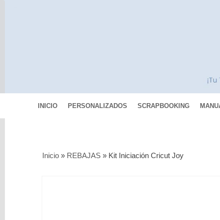
INICIO
PERSONALIZADOS
SCRAPBOOKING
MANU
Categorías
Inicio
»
REBAJAS
»
Kit Iniciación Cricut Joy
Scrapbooking
MIXED
MEDIA
Pinturas