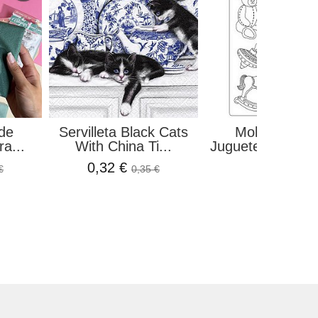
rde
Servilleta Black Cats
Molde Flexib
a...
With China Ti...
Juguetes Daydre
0,32 €
7,20 €
€
0,35 €