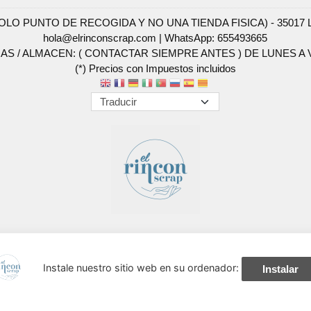
SOLO PUNTO DE RECOGIDA Y NO UNA TIENDA FISICA) - 35017 Las 
hola@elrinconscrap.com |
WhatsApp: 655493665
AS / ALMACEN: ( CONTACTAR SIEMPRE ANTES ) DE LUNES A VI
(*) Precios con Impuestos incluidos
Métodos de pago aceptados
Instale nuestro sitio web en su ordenador:
Instalar
navegación, y obtener estadísticas anónimas. Si continúa navegando conside