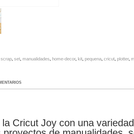
scrap
set
manualidades
home-decor
kit
pequena
cricut
plotter
m
ENTARIOS
e la Cricut Joy con una varieda
us proyectos de manualidades,