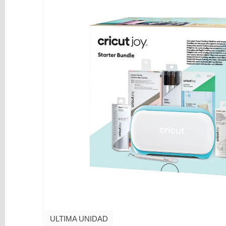
y
Mediums
Máquinas
y
Vinilos
REBAJAS
Novedades
NAVIDAD
Papelería
Herramientas
3D
Liquidación
Scrapbooking
Resinas
y
ULTIMA UNIDAD