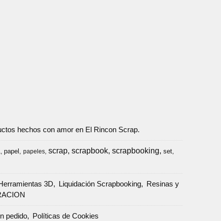
oductos hechos con amor en El Rincon Scrap.
scrap
scrapbook
scrapbooking
papel
set
a
papeles
Herramientas 3D
Liquidación Scrapbooking
Resinas y
RACION
un pedido
Políticas de Cookies