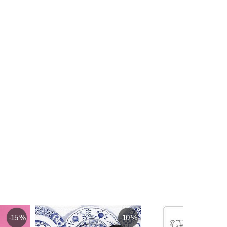
-15 %
-10 %