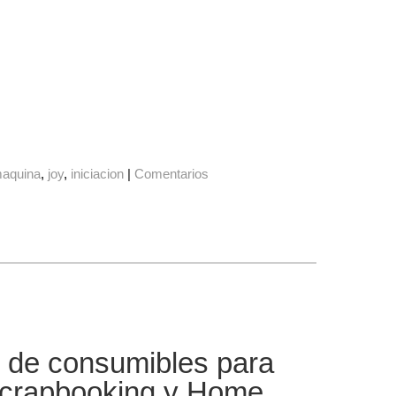
aquina
joy
iniciacion
|
Comentarios
d de consumibles para
 scrapbooking y Home