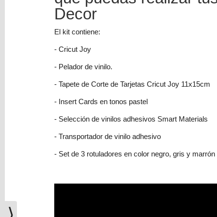
(0)
Decor
El
carrito
El kit contiene:
de
- Cricut Joy
la
compra
- Pelador de vinilo.
está
- Tapete de Corte de Tarjetas Cricut Joy 11x15cm
vacío
- Insert Cards en tonos pastel
Redes
Sociales
- Selección de vinilos adhesivos Smart Materials
- Transportador de vinilo adhesivo
Instagram
- Set de 3 rotuladores en color negro, gris y marrón
Facebook
Youtube
⟩