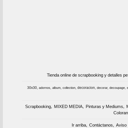
Tienda online de scrapbooking y detalles p
30x30
decoracion
adornos
album
collection
decorar
decoupage
Scrapbooking
MIXED MEDIA
Pinturas y Mediums
Coloran
Ir arriba
Contáctanos
Aviso 