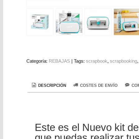
Colorantes
Tarjeta
Regalo
Figuras
3D
PERSONALIZADOS
DIY
Categoría:
REBAJAS
|
Tags:
scrapbook
scrapbooking
DECORACION
Marcas
DESCRIPCIÓN
COSTES DE ENVÍO
COM
Este es el Nuevo kit d
Tu
que puedas realizar t
Carrito