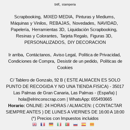
set
stamperia
Scrapbooking
MIXED MEDIA
Pinturas y Mediums
Máquinas y Vinilos
REBAJAS
Novedades
NAVIDAD
Papelería
Herramientas 3D
Liquidación Scrapbooking
Resinas y Colorantes
Tarjeta Regalo
Figuras 3D
PERSONALIZADOS
DIY DECORACION
Ir arriba
Contáctanos
Aviso Legal
Política de Privacidad
Condiciones de Compra
Desistir de un pedido
Políticas de
Cookies
C/ Tablero de Gonzalo, 92 B ( ESTE ALMACEN ES SOLO
PUNTO DE RECOGIDA Y NO UNA TIENDA FISICA) - 35017
Las Palmas de Gran Canaria, Las Palmas - (España) |
hola@elrinconscrap.com |
WhatsApp: 655493665
Horario:
ONLINE: 24 HORAS / ALMACEN: ( CONTACTAR
SIEMPRE ANTES ) DE LUNES A VIERNES DE 16:00 A 18:00
(*) Precios con Impuestos incluidos