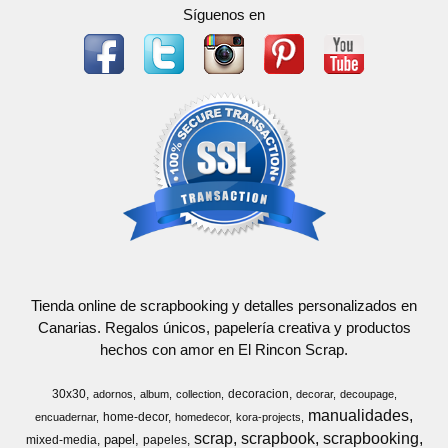
Síguenos en
Tienda online de scrapbooking y detalles personalizados en
Canarias. Regalos únicos, papelería creativa y productos
hechos con amor en El Rincon Scrap.
30x30
decoracion
adornos
album
collection
decorar
decoupage
manualidades
home-decor
encuadernar
homedecor
kora-projects
scrap
scrapbook
scrapbooking
papel
mixed-media
papeles