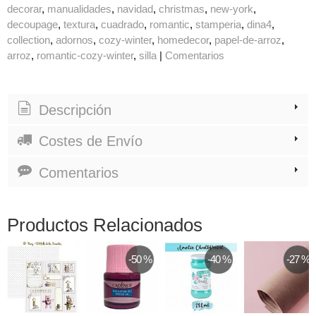
decorar
manualidades
navidad
christmas
new-york
decoupage
textura
cuadrado
romantic
stamperia
dina4
collection
adornos
cozy-winter
homedecor
papel-de-arroz
arroz
romantic-cozy-winter
silla
|
Comentarios
Descripción
Costes de Envío
Comentarios
Productos Relacionados
-50 %
-40 %
-27 %