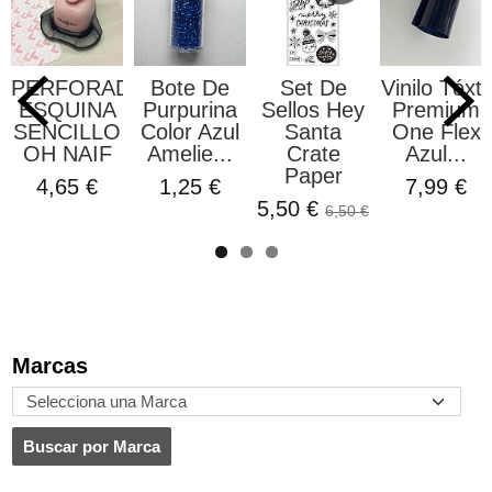
PERFORADORA
Bote De
Set De
Vinilo Téxtil
ESQUINA
Purpurina
Sellos Hey
Premium
SENCILLO
Color Azul
Santa
One Flex
OH NAIF
Amelie...
Crate
Azul...
Paper
4,65 €
1,25 €
7,99 €
5,50 €
6,50 €
Marcas