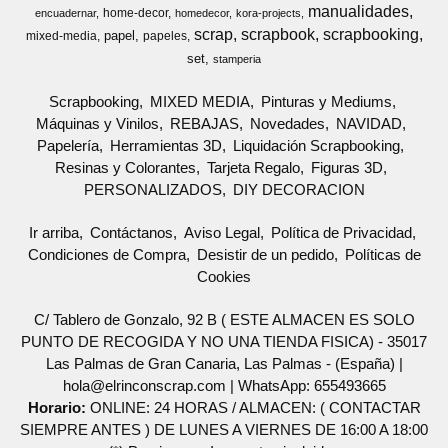
manualidades
home-decor
encuadernar
homedecor
kora-projects
scrap
scrapbook
scrapbooking
papel
mixed-media
papeles
set
stamperia
Scrapbooking
MIXED MEDIA
Pinturas y Mediums
Máquinas y Vinilos
REBAJAS
Novedades
NAVIDAD
Papelería
Herramientas 3D
Liquidación Scrapbooking
Resinas y Colorantes
Tarjeta Regalo
Figuras 3D
PERSONALIZADOS
DIY DECORACION
Ir arriba
Contáctanos
Aviso Legal
Política de Privacidad
Condiciones de Compra
Desistir de un pedido
Políticas de
Cookies
C/ Tablero de Gonzalo, 92 B ( ESTE ALMACEN ES SOLO
PUNTO DE RECOGIDA Y NO UNA TIENDA FISICA) - 35017
Las Palmas de Gran Canaria, Las Palmas - (España) |
hola@elrinconscrap.com |
WhatsApp: 655493665
Horario:
ONLINE: 24 HORAS / ALMACEN: ( CONTACTAR
SIEMPRE ANTES ) DE LUNES A VIERNES DE 16:00 A 18:00