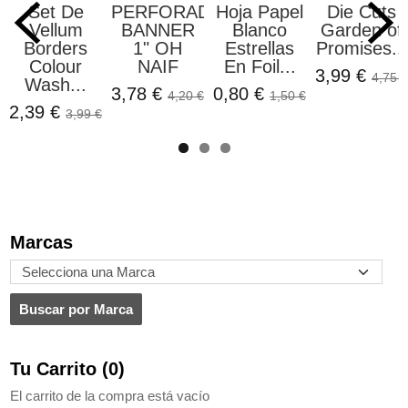
Set De
PERFORADORA
Hoja Papel
Die Cuts
Vellum
BANNER
Blanco
Garden of
Borders
1" OH
Estrellas
Promises...
Colour
NAIF
En Foil...
3,99 €
4,75 €
Wash...
3,78 €
0,80 €
4,20 €
1,50 €
2,39 €
3,99 €
Marcas
Tu Carrito (0)
El carrito de la compra está vacío