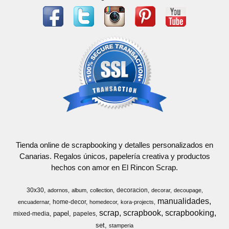
Tienda online de scrapbooking y detalles personalizados en
Canarias. Regalos únicos, papelería creativa y productos
hechos con amor en El Rincon Scrap.
30x30
decoracion
adornos
album
collection
decorar
decoupage
manualidades
home-decor
encuadernar
homedecor
kora-projects
scrap
scrapbook
scrapbooking
papel
mixed-media
papeles
set
stamperia