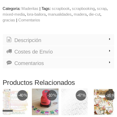
Categoría:
Maderitas
|
Tags:
scrapbook
scrapbooking
scrap
mixed-media
lora-bailora
manualidades
madera
die-cut
gracias
|
Comentarios
Descripción
Costes de Envío
Comentarios
Productos Relacionados
-40 %
-10 %
-47 %
-16 %