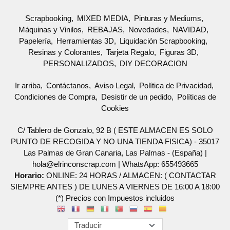
Scrapbooking
MIXED MEDIA
Pinturas y Mediums
Máquinas y Vinilos
REBAJAS
Novedades
NAVIDAD
Papelería
Herramientas 3D
Liquidación Scrapbooking
Resinas y Colorantes
Tarjeta Regalo
Figuras 3D
PERSONALIZADOS
DIY DECORACION
Ir arriba
Contáctanos
Aviso Legal
Política de Privacidad
Condiciones de Compra
Desistir de un pedido
Políticas de
Cookies
C/ Tablero de Gonzalo, 92 B ( ESTE ALMACEN ES SOLO
PUNTO DE RECOGIDA Y NO UNA TIENDA FISICA) - 35017
Las Palmas de Gran Canaria, Las Palmas - (España) |
hola@elrinconscrap.com |
WhatsApp: 655493665
Horario:
ONLINE: 24 HORAS / ALMACEN: ( CONTACTAR
SIEMPRE ANTES ) DE LUNES A VIERNES DE 16:00 A 18:00
(*) Precios con Impuestos incluidos