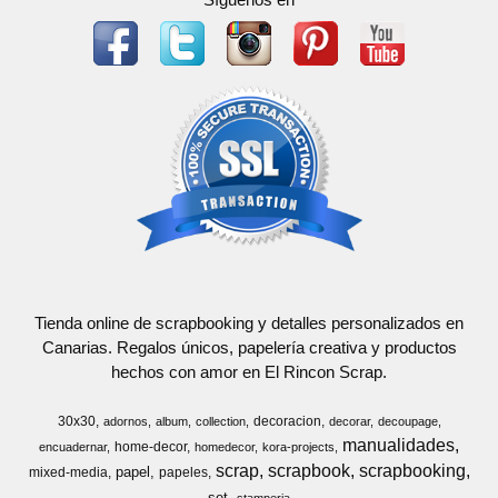
Tienda online de scrapbooking y detalles personalizados en
Canarias. Regalos únicos, papelería creativa y productos
hechos con amor en El Rincon Scrap.
30x30
decoracion
adornos
album
collection
decorar
decoupage
manualidades
home-decor
encuadernar
homedecor
kora-projects
scrap
scrapbook
scrapbooking
papel
mixed-media
papeles
set
stamperia