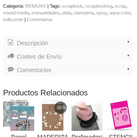
Categoría:
REBAJAS
|
Tags:
scrapbook
scrapbooking
scrap
mixed-media
manualidades
plata
stamperia
spray
aqua-color
iridiscente
|
Comentarios
Descripción
Costes de Envío
Comentarios
Productos Relacionados
-15 %