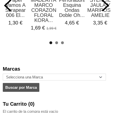
Papel
MADERITAS
Perforadora
STENCIL
Vamos A
MARCO
Esquina
JAULA Y
Scrapear
CORAZON
Ondas
MARIPOS
006 El...
FLORAL
Doble Oh...
AMELIE
KORA...
1,30 €
4,65 €
3,35 €
1,69 €
1,99 €
Marcas
Tu Carrito (0)
El carrito de la compra está vacío