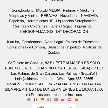
Scrapbooking
MIXED MEDIA
Pinturas y Mediums
Máquinas y Vinilos
REBAJAS
Novedades
NAVIDAD
Papelería
Herramientas 3D
Liquidación Scrapbooking
Resinas y Colorantes
Tarjeta Regalo
Figuras 3D
PERSONALIZADOS
DIY DECORACION
Ir arriba
Contáctanos
Aviso Legal
Política de Privacidad
Condiciones de Compra
Desistir de un pedido
Políticas de
Cookies
C/ Tablero de Gonzalo, 92 B ( ESTE ALMACEN ES SOLO
PUNTO DE RECOGIDA Y NO UNA TIENDA FISICA) - 35017
Las Palmas de Gran Canaria, Las Palmas - (España) |
hola@elrinconscrap.com |
WhatsApp: 655493665
Horario:
ONLINE: 24 HORAS / ALMACEN: ( CONTACTAR
SIEMPRE ANTES ) DE LUNES A VIERNES DE 16:00 A 18:00
(*) Precios con Impuestos incluidos