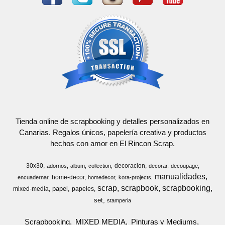
Tienda online de scrapbooking y detalles personalizados en
Canarias. Regalos únicos, papelería creativa y productos
hechos con amor en El Rincon Scrap.
30x30
decoracion
adornos
album
collection
decorar
decoupage
manualidades
home-decor
encuadernar
homedecor
kora-projects
scrap
scrapbook
scrapbooking
papel
mixed-media
papeles
set
stamperia
Scrapbooking
MIXED MEDIA
Pinturas y Mediums