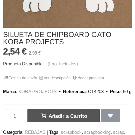
SILUETA DE CHIPBOARD GATO
KORA PROJECTS
2,54 €
2,99 €
Producto Disponible
-
(Imp. Incluidos)
Costes de envío
Ver descripción
Hacer pregunta
Marca
:
KORA PROJECTS
•
Referencia
:
CT4203
•
Peso
:
50 g
Añadir a Carrito
Categoría:
REBAJAS
|
Tags:
scrapbook
scrapbooking
scrap