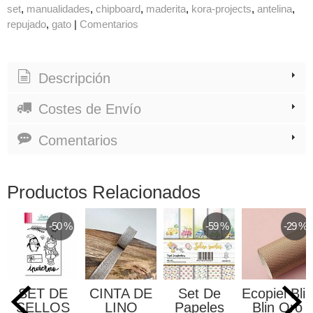
set
manualidades
chipboard
maderita
kora-projects
antelina
repujado
gato
|
Comentarios
Descripción
Costes de Envío
Comentarios
Productos Relacionados
-50 %
-59 %
-29 %
SET DE
CINTA DE
Set De
Ecopiel Blin
SELLOS
LINO
Papeles
Blin Oro