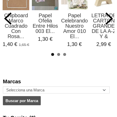
Chipboard
Papel
Papel
LETRA DE
Marco
Ofelia
Celebrando
CARTON
Cuadrado
Entre Hilos
Nuestro
GRANDE
Con
003 El...
Amor 010
DE LA A-Z
Rosa...
El...
Y &
1,30 €
1,40 €
1,30 €
2,99 €
1,65 €
Marcas