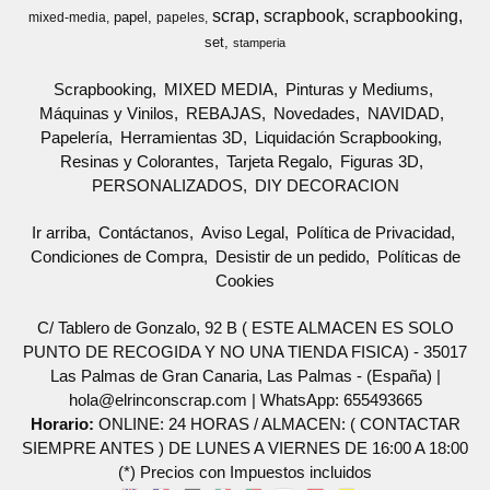
scrap
scrapbook
scrapbooking
papel
mixed-media
papeles
set
stamperia
Scrapbooking
MIXED MEDIA
Pinturas y Mediums
Máquinas y Vinilos
REBAJAS
Novedades
NAVIDAD
Papelería
Herramientas 3D
Liquidación Scrapbooking
Resinas y Colorantes
Tarjeta Regalo
Figuras 3D
PERSONALIZADOS
DIY DECORACION
Ir arriba
Contáctanos
Aviso Legal
Política de Privacidad
Condiciones de Compra
Desistir de un pedido
Políticas de
Cookies
C/ Tablero de Gonzalo, 92 B ( ESTE ALMACEN ES SOLO
PUNTO DE RECOGIDA Y NO UNA TIENDA FISICA) - 35017
Las Palmas de Gran Canaria, Las Palmas - (España) |
hola@elrinconscrap.com |
WhatsApp: 655493665
Horario:
ONLINE: 24 HORAS / ALMACEN: ( CONTACTAR
SIEMPRE ANTES ) DE LUNES A VIERNES DE 16:00 A 18:00
(*) Precios con Impuestos incluidos