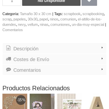
No Disponible
Categoría:
Tamaño 30 x 30 cm
|
Tags:
scrapbook
scrapbooking
scrap
papeles
30x30
papel
ninos
comunion
el-altillo-de-los-
duendes
nevy
vellum
ninas
comuniones
un-dia-muy-especial
|
Comentarios
Descripción
Costes de Envío
Comentarios
Productos Relacionados
-15 %