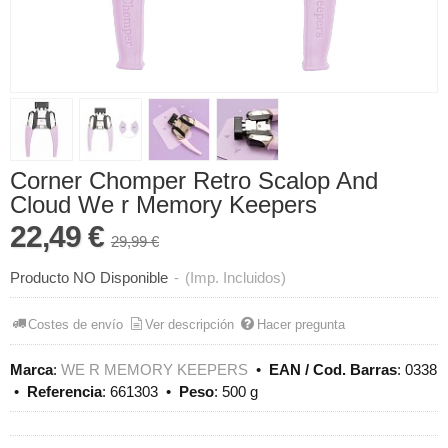
Corner Chomper Retro Scalop And
Cloud We r Memory Keepers
22,49 €
29,99 €
Producto NO Disponible
-
(Imp. Incluidos)
Costes de envío
Ver descripción
Hacer pregunta
Marca
:
WE R MEMORY KEEPERS
•
EAN / Cod. Barras
:
0338
•
Referencia
:
661303
•
Peso
:
500 g