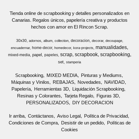
Tienda online de scrapbooking y detalles personalizados en
Canarias. Regalos únicos, papelería creativa y productos
hechos con amor en El Rincon Scrap.
30x30
decoracion
adornos
album
collection
decorar
decoupage
manualidades
home-decor
encuadernar
homedecor
kora-projects
scrap
scrapbook
scrapbooking
papel
mixed-media
papeles
set
stamperia
Scrapbooking
MIXED MEDIA
Pinturas y Mediums
Máquinas y Vinilos
REBAJAS
Novedades
NAVIDAD
Papelería
Herramientas 3D
Liquidación Scrapbooking
Resinas y Colorantes
Tarjeta Regalo
Figuras 3D
PERSONALIZADOS
DIY DECORACION
Ir arriba
Contáctanos
Aviso Legal
Política de Privacidad
Condiciones de Compra
Desistir de un pedido
Políticas de
Cookies