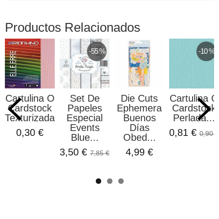
Productos Relacionados
-55 %
-10 %
ina O
Set De
Die Cuts
Cartulina O
Set
tock
Papeles
Ephemera
Cardstock
Pape
izada...
Especial
Buenos
Perlada...
Dayd
Events
Días
Stamp
0 €
0,81 €
0,90 €
Blue...
Obed...
5,26 
3,50 €
4,99 €
7,85 €