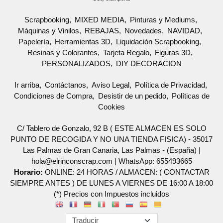
Scrapbooking
MIXED MEDIA
Pinturas y Mediums
Máquinas y Vinilos
REBAJAS
Novedades
NAVIDAD
Papelería
Herramientas 3D
Liquidación Scrapbooking
Resinas y Colorantes
Tarjeta Regalo
Figuras 3D
PERSONALIZADOS
DIY DECORACION
Ir arriba
Contáctanos
Aviso Legal
Política de Privacidad
Condiciones de Compra
Desistir de un pedido
Políticas de
Cookies
C/ Tablero de Gonzalo, 92 B ( ESTE ALMACEN ES SOLO
PUNTO DE RECOGIDA Y NO UNA TIENDA FISICA) - 35017
Las Palmas de Gran Canaria, Las Palmas - (España) |
hola@elrinconscrap.com |
WhatsApp: 655493665
Horario:
ONLINE: 24 HORAS / ALMACEN: ( CONTACTAR
SIEMPRE ANTES ) DE LUNES A VIERNES DE 16:00 A 18:00
(*) Precios con Impuestos incluidos