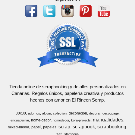
Tienda online de scrapbooking y detalles personalizados en
Canarias. Regalos únicos, papelería creativa y productos
hechos con amor en El Rincon Scrap.
30x30
decoracion
adornos
album
collection
decorar
decoupage
manualidades
home-decor
encuadernar
homedecor
kora-projects
scrap
scrapbook
scrapbooking
papel
mixed-media
papeles
set
stamperia