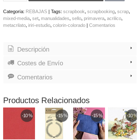
Categoría:
REBAJAS
|
Tags:
scrapbook
scrapbooking
scrap
mixed-media
set
manualidades
sello
primavera
acrilico
metacrilato
iriri-estudio
colorin-colorado
|
Comentarios
Descripción
Costes de Envío
Comentarios
Productos Relacionados
-10 %
-15 %
-15 %
-10 %