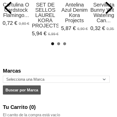
Cartulina O
SET DE
Antelina
Servilleta
Cardstock
SELLOS
Azul Denim
Bunny With
Flamingo...
LAUREL
Kora
Watering
KORA
Projects
Can...
0,72 €
0,80 €
PROJECTS
5,87 €
0,32 €
6,90 €
0,35 €
5,94 €
6,99 €
Marcas
Tu Carrito (0)
El carrito de la compra está vacío