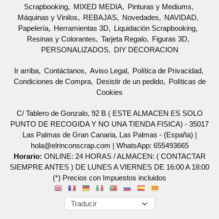
Scrapbooking
MIXED MEDIA
Pinturas y Mediums
Máquinas y Vinilos
REBAJAS
Novedades
NAVIDAD
Papelería
Herramientas 3D
Liquidación Scrapbooking
Resinas y Colorantes
Tarjeta Regalo
Figuras 3D
PERSONALIZADOS
DIY DECORACION
Ir arriba
Contáctanos
Aviso Legal
Política de Privacidad
Condiciones de Compra
Desistir de un pedido
Políticas de
Cookies
C/ Tablero de Gonzalo, 92 B ( ESTE ALMACEN ES SOLO
PUNTO DE RECOGIDA Y NO UNA TIENDA FISICA) - 35017
Las Palmas de Gran Canaria, Las Palmas - (España) |
hola@elrinconscrap.com |
WhatsApp: 655493665
Horario:
ONLINE: 24 HORAS / ALMACEN: ( CONTACTAR
SIEMPRE ANTES ) DE LUNES A VIERNES DE 16:00 A 18:00
(*) Precios con Impuestos incluidos