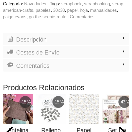
Categoría:
Novedades
|
Tags:
scrapbook
scrapbooking
scrap
american-crafts
papeles
30x30
papel
hoja
manualidades
paige-evans
go-the-scenic-route
|
Comentarios
Descripción
Costes de Envío
Comentarios
Productos Relacionados
-15 %
-15 %
-43 %
Antelina
Relleno
Papel
Set De