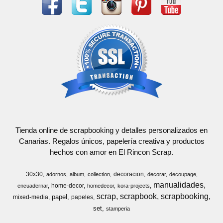
Tienda online de scrapbooking y detalles personalizados en
Canarias. Regalos únicos, papelería creativa y productos
hechos con amor en El Rincon Scrap.
30x30
decoracion
adornos
album
collection
decorar
decoupage
manualidades
home-decor
encuadernar
homedecor
kora-projects
scrap
scrapbook
scrapbooking
papel
mixed-media
papeles
set
stamperia