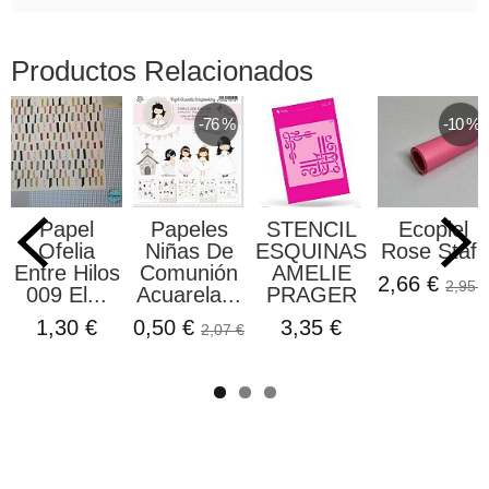
Productos Relacionados
-76 %
-10 %
Papel
Papeles
STENCIL
Ecopiel
Ofelia
Niñas De
ESQUINAS
Rose Stafil
Entre Hilos
Comunión
AMELIE
2,66 €
2,95 €
009 El...
Acuarela...
PRAGER
1,30 €
0,50 €
3,35 €
2,07 €