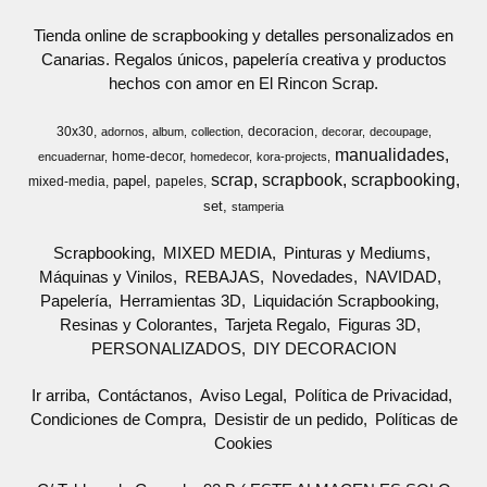
Tienda online de scrapbooking y detalles personalizados en
Canarias. Regalos únicos, papelería creativa y productos
hechos con amor en El Rincon Scrap.
30x30
decoracion
adornos
album
collection
decorar
decoupage
manualidades
home-decor
encuadernar
homedecor
kora-projects
scrap
scrapbook
scrapbooking
papel
mixed-media
papeles
set
stamperia
Scrapbooking
MIXED MEDIA
Pinturas y Mediums
Máquinas y Vinilos
REBAJAS
Novedades
NAVIDAD
Papelería
Herramientas 3D
Liquidación Scrapbooking
Resinas y Colorantes
Tarjeta Regalo
Figuras 3D
PERSONALIZADOS
DIY DECORACION
Ir arriba
Contáctanos
Aviso Legal
Política de Privacidad
Condiciones de Compra
Desistir de un pedido
Políticas de
Cookies