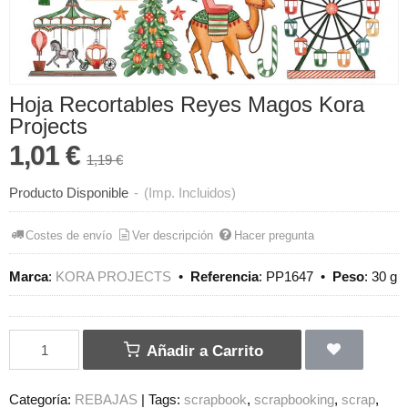
Hoja Recortables Reyes Magos Kora
Projects
1,01 €
1,19 €
Producto Disponible
-
(Imp. Incluidos)
Costes de envío
Ver descripción
Hacer pregunta
Marca
:
KORA PROJECTS
•
Referencia
:
PP1647
•
Peso
:
30 g
Añadir a Carrito
Categoría:
REBAJAS
|
Tags:
scrapbook
scrapbooking
scrap