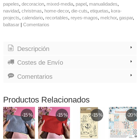
papeles
decoracion
mixed-media
papel
manualidades
navidad
christmas
home-decor
die-cuts
etiquetas
kora-
projects
calendario
recortables
reyes-magos
melchor
gaspar
baltasar
|
Comentarios
Descripción
Costes de Envío
Comentarios
Productos Relacionados
-15 %
-15 %
-15 %
-20 %