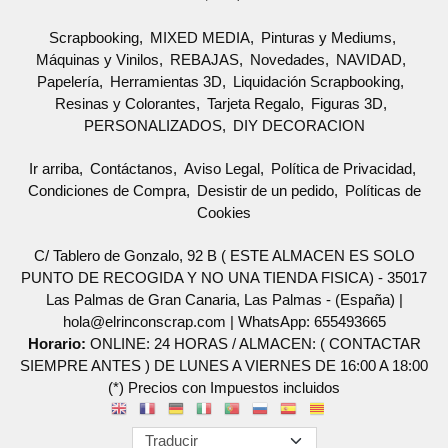
Scrapbooking
MIXED MEDIA
Pinturas y Mediums
Máquinas y Vinilos
REBAJAS
Novedades
NAVIDAD
Papelería
Herramientas 3D
Liquidación Scrapbooking
Resinas y Colorantes
Tarjeta Regalo
Figuras 3D
PERSONALIZADOS
DIY DECORACION
Ir arriba
Contáctanos
Aviso Legal
Política de Privacidad
Condiciones de Compra
Desistir de un pedido
Políticas de
Cookies
C/ Tablero de Gonzalo, 92 B ( ESTE ALMACEN ES SOLO
PUNTO DE RECOGIDA Y NO UNA TIENDA FISICA) - 35017
Las Palmas de Gran Canaria, Las Palmas - (España) |
hola@elrinconscrap.com |
WhatsApp: 655493665
Horario:
ONLINE: 24 HORAS / ALMACEN: ( CONTACTAR
SIEMPRE ANTES ) DE LUNES A VIERNES DE 16:00 A 18:00
(*) Precios con Impuestos incluidos