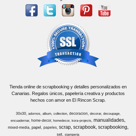
Tienda online de scrapbooking y detalles personalizados en
Canarias. Regalos únicos, papelería creativa y productos
hechos con amor en El Rincon Scrap.
30x30
decoracion
adornos
album
collection
decorar
decoupage
manualidades
home-decor
encuadernar
homedecor
kora-projects
scrap
scrapbook
scrapbooking
papel
mixed-media
papeles
set
stamperia