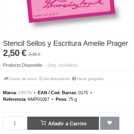
Stencil Sellos y Escritura Amelie Prager
2,50 €
3,35 €
Producto Disponible
-
(Imp. Incluidos)
Costes de envío
Ver descripción
Hacer pregunta
Marca
:
ORITA
•
EAN / Cod. Barras
:
0175
•
Referencia
:
AMP01067
•
Peso
:
75 g
Añadir a Carrito