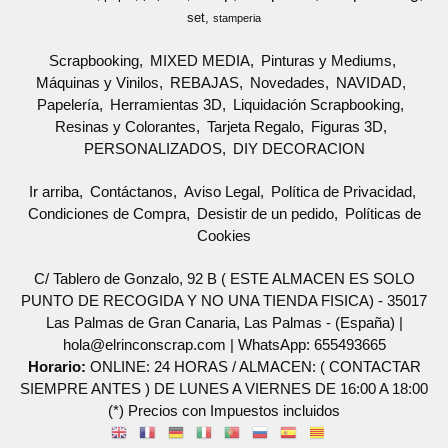
set
stamperia
Scrapbooking
MIXED MEDIA
Pinturas y Mediums
Máquinas y Vinilos
REBAJAS
Novedades
NAVIDAD
Papelería
Herramientas 3D
Liquidación Scrapbooking
Resinas y Colorantes
Tarjeta Regalo
Figuras 3D
PERSONALIZADOS
DIY DECORACION
Ir arriba
Contáctanos
Aviso Legal
Política de Privacidad
Condiciones de Compra
Desistir de un pedido
Políticas de
Cookies
C/ Tablero de Gonzalo, 92 B ( ESTE ALMACEN ES SOLO
PUNTO DE RECOGIDA Y NO UNA TIENDA FISICA) - 35017
Las Palmas de Gran Canaria, Las Palmas - (España) |
hola@elrinconscrap.com |
WhatsApp: 655493665
Horario:
ONLINE: 24 HORAS / ALMACEN: ( CONTACTAR
SIEMPRE ANTES ) DE LUNES A VIERNES DE 16:00 A 18:00
(*) Precios con Impuestos incluidos