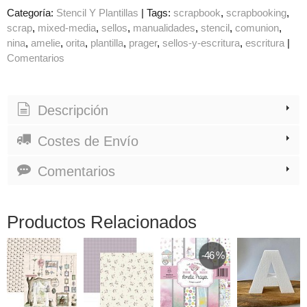
Categoría:
Stencil Y Plantillas
|
Tags:
scrapbook
scrapbooking
scrap
mixed-media
sellos
manualidades
stencil
comunion
nina
amelie
orita
plantilla
prager
sellos-y-escritura
escritura
|
Comentarios
Descripción
Costes de Envío
Comentarios
Productos Relacionados
-46 %