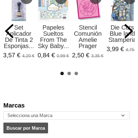
Set
Papeles
Stencil
Die Cuts
Aplicador
Sueltos
Comunión
Blue land
De Tinta 2
From The
Amelie
Stamperia
Esponjas...
Sky Baby...
Prager
3,99 €
4,75 €
3,57 €
0,84 €
2,50 €
4,20 €
0,99 €
3,35 €
Marcas