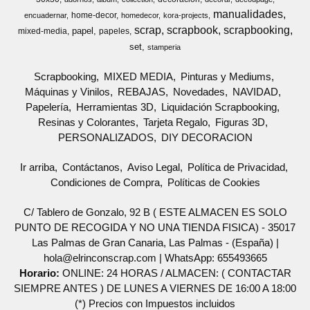
manualidades
home-decor
encuadernar
homedecor
kora-projects
scrap
scrapbook
scrapbooking
papel
mixed-media
papeles
set
stamperia
Scrapbooking
MIXED MEDIA
Pinturas y Mediums
Máquinas y Vinilos
REBAJAS
Novedades
NAVIDAD
Papelería
Herramientas 3D
Liquidación Scrapbooking
Resinas y Colorantes
Tarjeta Regalo
Figuras 3D
PERSONALIZADOS
DIY DECORACION
Ir arriba
Contáctanos
Aviso Legal
Política de Privacidad
Condiciones de Compra
Políticas de Cookies
C/ Tablero de Gonzalo, 92 B ( ESTE ALMACEN ES SOLO
PUNTO DE RECOGIDA Y NO UNA TIENDA FISICA) - 35017
Las Palmas de Gran Canaria, Las Palmas - (España) |
hola@elrinconscrap.com |
WhatsApp: 655493665
Horario:
ONLINE: 24 HORAS / ALMACEN: ( CONTACTAR
SIEMPRE ANTES ) DE LUNES A VIERNES DE 16:00 A 18:00
(*) Precios con Impuestos incluidos