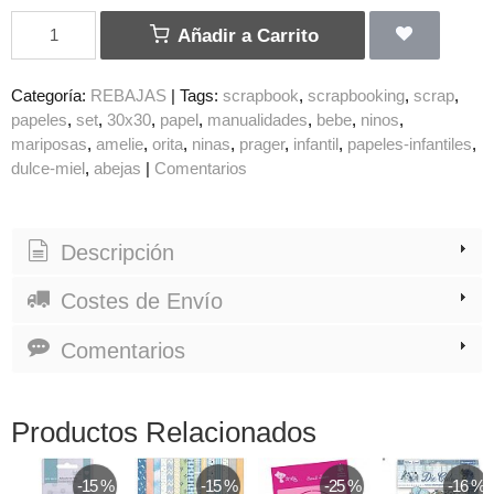
Añadir a Carrito
Categoría:
REBAJAS
|
Tags:
scrapbook
scrapbooking
scrap
papeles
set
30x30
papel
manualidades
bebe
ninos
mariposas
amelie
orita
ninas
prager
infantil
papeles-infantiles
dulce-miel
abejas
|
Comentarios
Descripción
Costes de Envío
Comentarios
Productos Relacionados
-15 %
-15 %
-25 %
-16 %