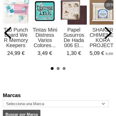
-15 %
Tab Punch
Tintas Mini
Papel
SHAKER
Board We
Distress
Susurros
CHIMENE
R Memory
Varios
De Hada
KORA
Keepers
Colores...
006 El...
PROJECT
24,99 €
3,49 €
1,30 €
5,09 €
5,99 €
Marcas