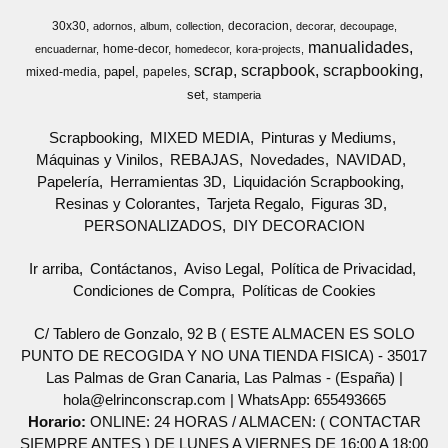
30x30
decoracion
adornos
album
collection
decorar
decoupage
manualidades
home-decor
encuadernar
homedecor
kora-projects
scrap
scrapbook
scrapbooking
papel
mixed-media
papeles
set
stamperia
Scrapbooking
MIXED MEDIA
Pinturas y Mediums
Máquinas y Vinilos
REBAJAS
Novedades
NAVIDAD
Papelería
Herramientas 3D
Liquidación Scrapbooking
Resinas y Colorantes
Tarjeta Regalo
Figuras 3D
PERSONALIZADOS
DIY DECORACION
Ir arriba
Contáctanos
Aviso Legal
Política de Privacidad
Condiciones de Compra
Políticas de Cookies
C/ Tablero de Gonzalo, 92 B ( ESTE ALMACEN ES SOLO
PUNTO DE RECOGIDA Y NO UNA TIENDA FISICA) - 35017
Las Palmas de Gran Canaria, Las Palmas - (España) |
hola@elrinconscrap.com |
WhatsApp: 655493665
Horario:
ONLINE: 24 HORAS / ALMACEN: ( CONTACTAR
SIEMPRE ANTES ) DE LUNES A VIERNES DE 16:00 A 18:00