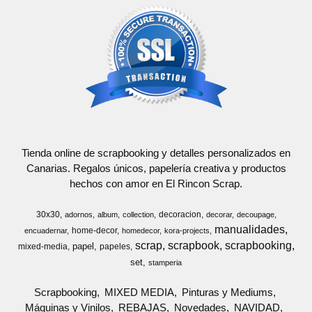
Tienda online de scrapbooking y detalles personalizados en
Canarias. Regalos únicos, papelería creativa y productos
hechos con amor en El Rincon Scrap.
30x30
decoracion
adornos
album
collection
decorar
decoupage
manualidades
home-decor
encuadernar
homedecor
kora-projects
scrap
scrapbook
scrapbooking
papel
mixed-media
papeles
set
stamperia
Scrapbooking
MIXED MEDIA
Pinturas y Mediums
Máquinas y Vinilos
REBAJAS
Novedades
NAVIDAD