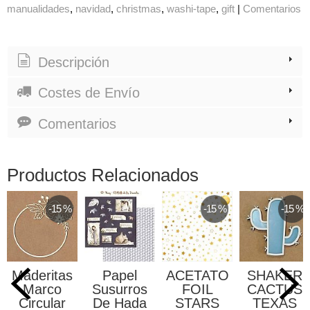
manualidades
navidad
christmas
washi-tape
gift
|
Comentarios
Descripción
Costes de Envío
Comentarios
Productos Relacionados
-15 %
-15 %
-15 %
Maderitas
Papel
ACETATO
SHAKER
Marco
Susurros
FOIL
CACTUS
Circular
De Hada
STARS
TEXAS