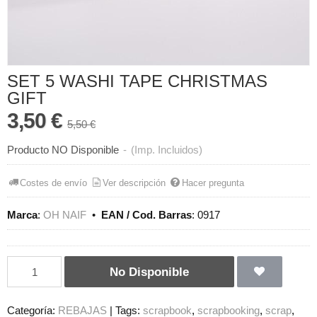
SET 5 WASHI TAPE CHRISTMAS
GIFT
3,50 €
5,50 €
Producto NO Disponible
-
(Imp. Incluidos)
Costes de envío
Ver descripción
Hacer pregunta
Marca
:
OH NAIF
•
EAN / Cod. Barras
:
0917
No Disponible
Categoría:
REBAJAS
|
Tags:
scrapbook
scrapbooking
scrap