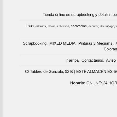
Tienda online de scrapbooking y detalles p
30x30
decoracion
adornos
album
collection
decorar
decoupage
Scrapbooking
MIXED MEDIA
Pinturas y Mediums
Coloran
Ir arriba
Contáctanos
Aviso 
C/ Tablero de Gonzalo, 92 B ( ESTE ALMACEN ES 
Horario:
ONLINE: 24 HOR