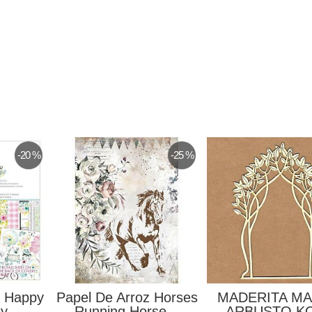
-20 %
-25 %
s Happy
Papel De Arroz Horses
MADERITA M
y...
Running Horse...
ARBUSTO K