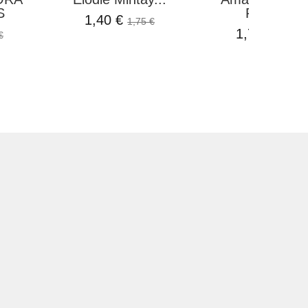
S
Forest...
1,40 €
1,75 €
1,75 €
€
2,10 €