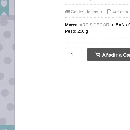
Costes de envío
Ver desc
Marca
:
ARTIS DECOR
•
EAN / 
Peso
:
250 g
Añadir a Car