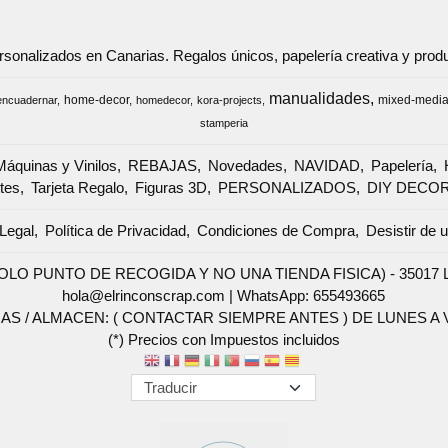
ersonalizados en Canarias. Regalos únicos, papelería creativa y pr
manualidades
home-decor
mixed-medi
encuadernar
homedecor
kora-projects
stamperia
Máquinas y Vinilos
REBAJAS
Novedades
NAVIDAD
Papelería
tes
Tarjeta Regalo
Figuras 3D
PERSONALIZADOS
DIY DECO
Legal
Política de Privacidad
Condiciones de Compra
Desistir de 
SOLO PUNTO DE RECOGIDA Y NO UNA TIENDA FISICA) - 35017 Las 
hola@elrinconscrap.com |
WhatsApp: 655493665
AS / ALMACEN: ( CONTACTAR SIEMPRE ANTES ) DE LUNES A VI
(*) Precios con Impuestos incluidos