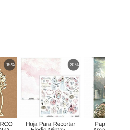
-15 %
-20 %
ARCO
Hoja Para Recortar
Papel De Arr
ORA
Elodie Mintay...
Amazonia Mag