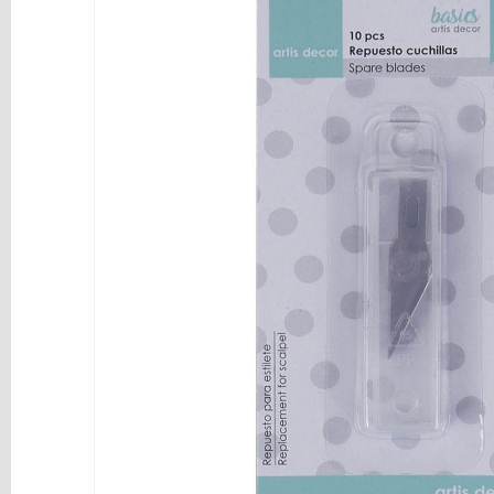
y
Mediums
Máquinas
y
Vinilos
REBAJAS
Novedades
NAVIDAD
Papelería
Herramientas
3D
Liquidación
Scrapbooking
Resinas
y