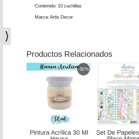
(0)
Contenido: 10 cuchillas
El
Marca: Artis Decor
carrito
de
⟩
la
compra
está
Productos Relacionados
vacío
Redes
-50 %
Sociales
Instagram
Facebook
Pintura Acrílica 30 Ml
Set De Papele
Youtube
Hausa
Place Minta