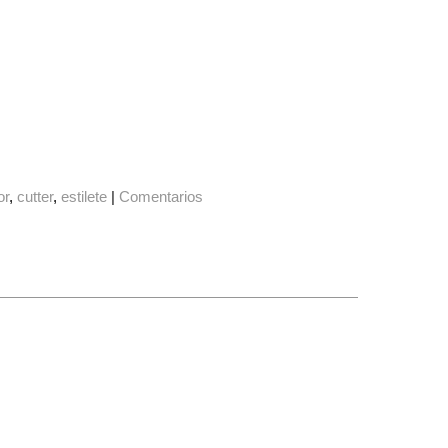
or
cutter
estilete
|
Comentarios