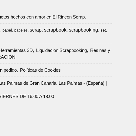
oductos hechos con amor en El Rincon Scrap.
scrap
scrapbook
scrapbooking
papel
set
a
papeles
Herramientas 3D
Liquidación Scrapbooking
Resinas y
RACION
un pedido
Políticas de Cookies
Palmas de Gran Canaria, Las Palmas - (España) |
ERNES DE 16:00 A 18:00