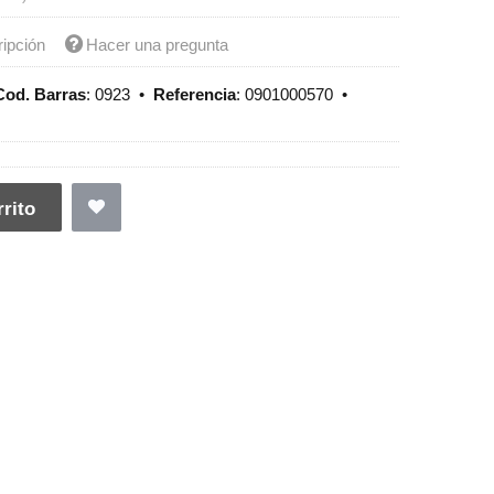
ripción
Hacer una pregunta
Cod. Barras
:
0923
•
Referencia
:
0901000570
•
rito