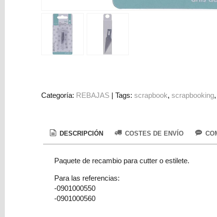
Colorantes
Tarjeta
Regalo
Figuras
3D
PERSONALIZADOS
DIY
Categoría:
REBAJAS
|
Tags:
scrapbook
scrapbooking
DECORACION
Marcas
DESCRIPCIÓN
COSTES DE ENVÍO
COM
Paquete de recambio para cutter o estilete.
Para las referencias:
-0901000550
-0901000560
Tu
Carrito