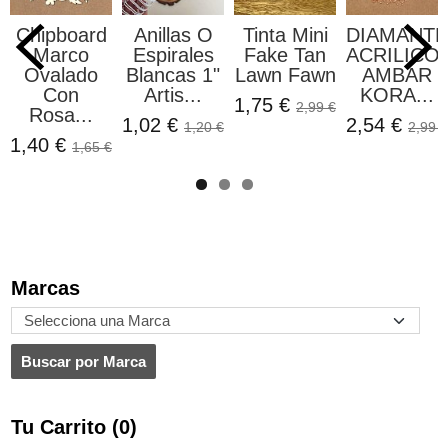
Chipboard
Anillas O
Tinta Mini
DIAMANT
Marco
Espirales
Fake Tan
ACRILICO
Ovalado
Blancas 1"
Lawn Fawn
AMBAR
Con
Artis...
KORA...
1,75 €
2,99 €
Rosa...
1,02 €
2,54 €
1,20 €
2,99 €
1,40 €
1,65 €
Marcas
Tu Carrito (0)