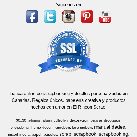
Síguenos en
Tienda online de scrapbooking y detalles personalizados en
Canarias. Regalos únicos, papelería creativa y productos
hechos con amor en El Rincon Scrap.
30x30
decoracion
adornos
album
collection
decorar
decoupage
manualidades
home-decor
encuadernar
homedecor
kora-projects
scrap
scrapbook
scrapbooking
papel
mixed-media
papeles