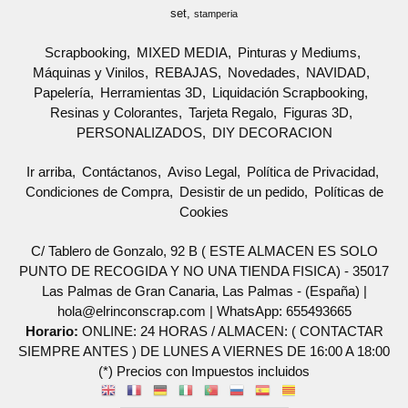
set
stamperia
Scrapbooking
MIXED MEDIA
Pinturas y Mediums
Máquinas y Vinilos
REBAJAS
Novedades
NAVIDAD
Papelería
Herramientas 3D
Liquidación Scrapbooking
Resinas y Colorantes
Tarjeta Regalo
Figuras 3D
PERSONALIZADOS
DIY DECORACION
Ir arriba
Contáctanos
Aviso Legal
Política de Privacidad
Condiciones de Compra
Desistir de un pedido
Políticas de
Cookies
C/ Tablero de Gonzalo, 92 B ( ESTE ALMACEN ES SOLO
PUNTO DE RECOGIDA Y NO UNA TIENDA FISICA) - 35017
Las Palmas de Gran Canaria, Las Palmas - (España) |
hola@elrinconscrap.com |
WhatsApp: 655493665
Horario:
ONLINE: 24 HORAS / ALMACEN: ( CONTACTAR
SIEMPRE ANTES ) DE LUNES A VIERNES DE 16:00 A 18:00
(*) Precios con Impuestos incluidos