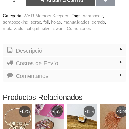
Añadir a Carrito
Categoría:
We R Memory Keepers
|
Tags:
scrapbook
scrapbooking
scrap
foil
hojas
manualidades
dorado
metalizado
foil-quill
silver-swan
|
Comentarios
Descripción
Costes de Envío
Comentarios
Productos Relacionados
-15 %
-15 %
-41 %
-15 %