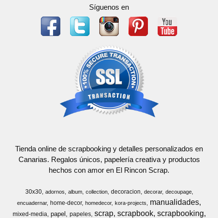
Síguenos en
Tienda online de scrapbooking y detalles personalizados en
Canarias. Regalos únicos, papelería creativa y productos
hechos con amor en El Rincon Scrap.
30x30
decoracion
adornos
album
collection
decorar
decoupage
manualidades
home-decor
encuadernar
homedecor
kora-projects
scrap
scrapbook
scrapbooking
papel
mixed-media
papeles