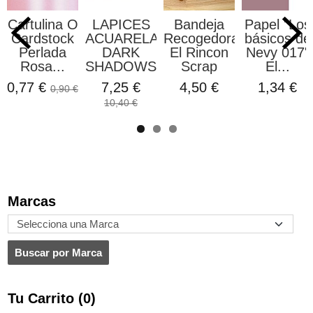
Cartulina O
LAPICES
Bandeja
Papel "Los
Cardstock
ACUARELABLES
Recogedora
básicos de
Perlada
DARK
El Rincon
Nevy 017"
Rosa...
SHADOWS...
Scrap
El...
0,77 €
7,25 €
4,50 €
1,34 €
0,90 €
10,40 €
Marcas
Tu Carrito (0)