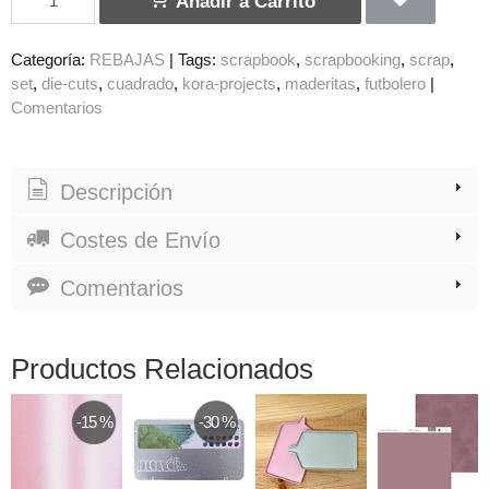
Añadir a Carrito
Categoría:
REBAJAS
|
Tags:
scrapbook
scrapbooking
scrap
set
die-cuts
cuadrado
kora-projects
maderitas
futbolero
|
Comentarios
Descripción
Costes de Envío
Comentarios
Productos Relacionados
-15 %
-30 %