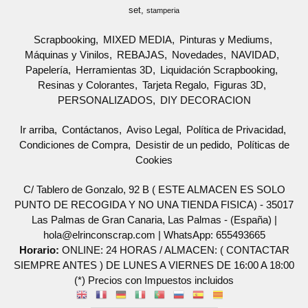
set
stamperia
Scrapbooking
MIXED MEDIA
Pinturas y Mediums
Máquinas y Vinilos
REBAJAS
Novedades
NAVIDAD
Papelería
Herramientas 3D
Liquidación Scrapbooking
Resinas y Colorantes
Tarjeta Regalo
Figuras 3D
PERSONALIZADOS
DIY DECORACION
Ir arriba
Contáctanos
Aviso Legal
Política de Privacidad
Condiciones de Compra
Desistir de un pedido
Políticas de
Cookies
C/ Tablero de Gonzalo, 92 B ( ESTE ALMACEN ES SOLO
PUNTO DE RECOGIDA Y NO UNA TIENDA FISICA) - 35017
Las Palmas de Gran Canaria, Las Palmas - (España) |
hola@elrinconscrap.com |
WhatsApp: 655493665
Horario:
ONLINE: 24 HORAS / ALMACEN: ( CONTACTAR
SIEMPRE ANTES ) DE LUNES A VIERNES DE 16:00 A 18:00
(*) Precios con Impuestos incluidos