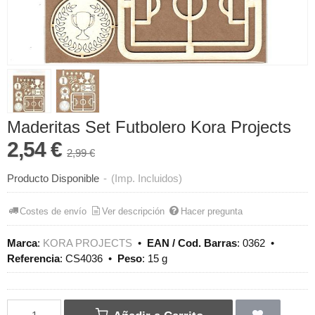
Maderitas Set Futbolero Kora Projects
2,54 €
2,99 €
Producto Disponible
-
(Imp. Incluidos)
Costes de envío
Ver descripción
Hacer pregunta
Marca
:
KORA PROJECTS
•
EAN / Cod. Barras
:
0362
•
Referencia
:
CS4036
•
Peso
:
15 g