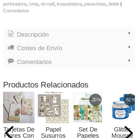
perforadora
cinta
oh-naif
troqueladora
pasacintas
doble
|
Comentarios
Descripción
Costes de Envío
Comentarios
Productos Relacionados
-20 %
-51 %
Tarjetas De
Papel
Set De
Glitter
Flores Con
Susurros
Papeles
Mousse