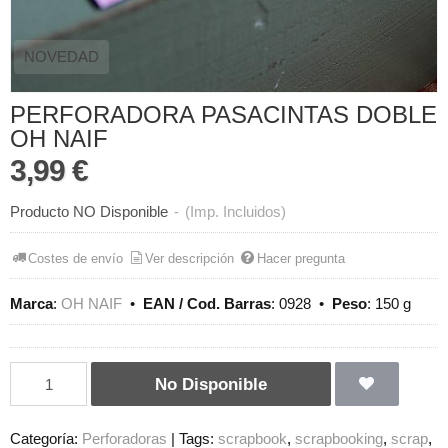
NOVEDAD
PERFORADORA PASACINTAS DOBLE
OH NAIF
3,99 €
Producto NO Disponible
-
(Imp. Incluidos)
Costes de envío
Ver descripción
Hacer pregunta
Marca
:
OH NAIF
•
EAN / Cod. Barras
:
0928
•
Peso
:
150 g
No Disponible
Categoría:
Perforadoras
|
Tags:
scrapbook
scrapbooking
scrap