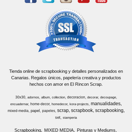
Tienda online de scrapbooking y detalles personalizados en
Canarias. Regalos únicos, papelería creativa y productos
hechos con amor en El Rincon Scrap.
30x30
decoracion
adornos
album
collection
decorar
decoupage
manualidades
home-decor
encuadernar
homedecor
kora-projects
scrap
scrapbook
scrapbooking
papel
mixed-media
papeles
set
stamperia
Scrapbooking
MIXED MEDIA
Pinturas y Mediums