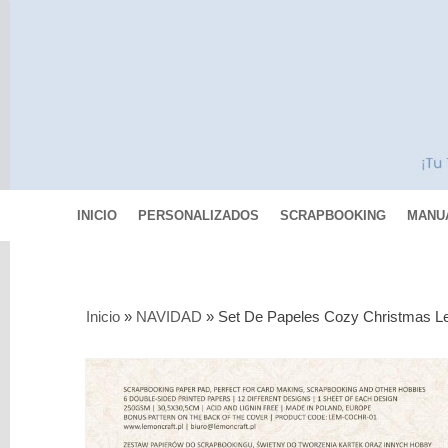
INICIO
PERSONALIZADOS
SCRAPBOOKING
MANU
Categorías
Inicio
»
NAVIDAD
»
Set De Papeles Cozy Christmas L
Scrapbooking
MIXED
MEDIA
Pinturas