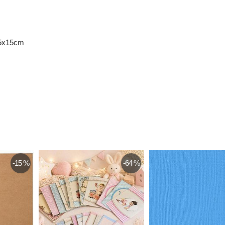
15x15cm
-15 %
-64 %