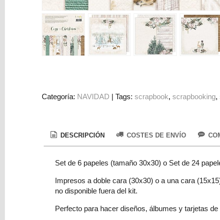
Colorantes
Tarjeta
Regalo
Figuras
3D
PERSONALIZADOS
DIY
Categoría:
NAVIDAD
|
Tags:
scrapbook
scrapbooking
DECORACION
Marcas
DESCRIPCIÓN
COSTES DE ENVÍO
COM
Set de 6 papeles (tamaño 30x30) o Set de 24 papel
Impresos a doble cara (30x30) o a una cara (15x15)
no disponible fuera del kit.
Tu
Perfecto para hacer diseños, álbumes y tarjetas de fe
Carrito