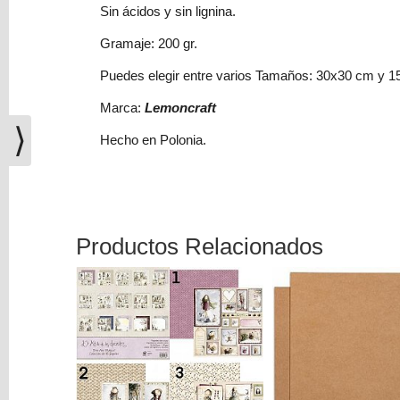
(0)
Sin ácidos y sin lignina.
El
Gramaje: 200 gr.
carrito
Puedes elegir entre varios Tamaños: 30x30 cm y 
de
la
Marca:
Lemoncraft
compra
⟩
está
Hecho en Polonia.
vacío
Redes
Sociales
Productos Relacionados
Instagram
Facebook
Youtube