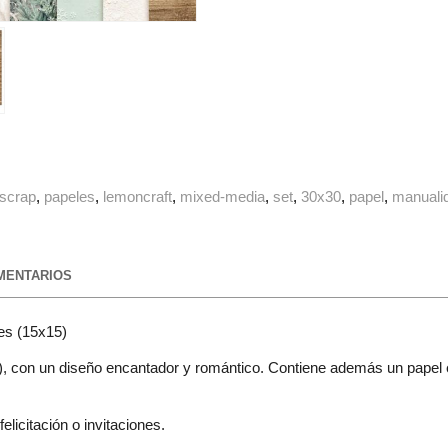
scrap
papeles
lemoncraft
mixed-media
set
30x30
papel
manuali
ENTARIOS
es (15x15)
, con un diseño encantador y romántico. Contiene además un papel ext
licitación o invitaciones.