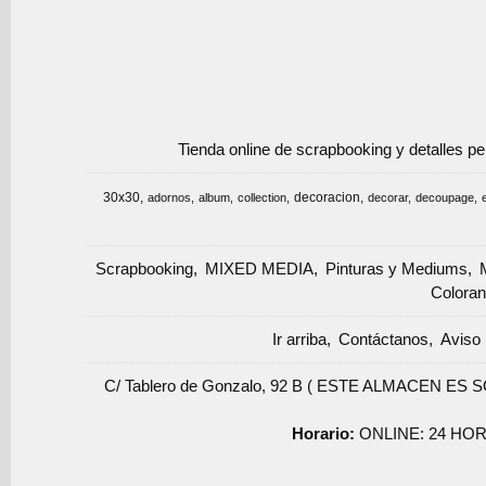
Tienda online de scrapbooking y detalles p
30x30
decoracion
adornos
album
collection
decorar
decoupage
Scrapbooking
MIXED MEDIA
Pinturas y Mediums
Coloran
Ir arriba
Contáctanos
Aviso 
C/ Tablero de Gonzalo, 92 B ( ESTE ALMACEN ES 
Horario:
ONLINE: 24 HOR