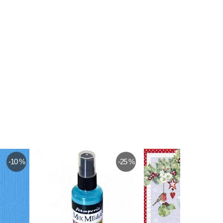
-10 %
-25 %