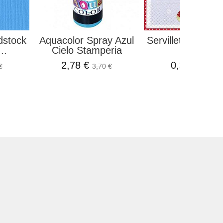
dstock
Aquacolor Spray Azul
Servilleta Chaus
..
Cielo Stamperia
Avec...
2,78 €
0,32 €
€
3,70 €
0,35 €