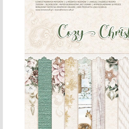
y
Mediums
Máquinas
y
Vinilos
REBAJAS
Novedades
NAVIDAD
Papelería
Herramientas
3D
Liquidación
Scrapbooking
Resinas
y