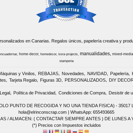
ersonalizados en Canarias. Regalos únicos, papelería creativa y pr
manualidades
home-decor
mixed-medi
encuadernar
homedecor
kora-projects
stamperia
Máquinas y Vinilos
REBAJAS
Novedades
NAVIDAD
Papelería
tes
Tarjeta Regalo
Figuras 3D
PERSONALIZADOS
DIY DECO
Legal
Política de Privacidad
Condiciones de Compra
Desistir de 
SOLO PUNTO DE RECOGIDA Y NO UNA TIENDA FISICA) - 35017 Las 
hola@elrinconscrap.com |
WhatsApp: 655493665
AS / ALMACEN: ( CONTACTAR SIEMPRE ANTES ) DE LUNES A VI
(*) Precios con Impuestos incluidos