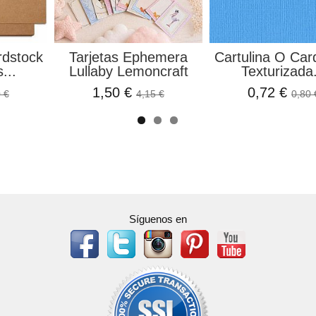
rdstock
Tarjetas Ephemera
Cartulina O Car
...
Lullaby Lemoncraft
Texturizada.
1,50 €
0,72 €
 €
4,15 €
0,80 
Síguenos en