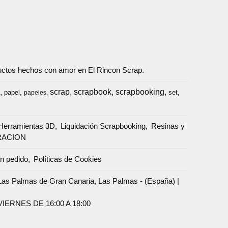
oductos hechos con amor en El Rincon Scrap.
scrap
scrapbook
scrapbooking
papel
set
a
papeles
Herramientas 3D
Liquidación Scrapbooking
Resinas y
RACION
un pedido
Políticas de Cookies
Palmas de Gran Canaria, Las Palmas - (España) |
ERNES DE 16:00 A 18:00