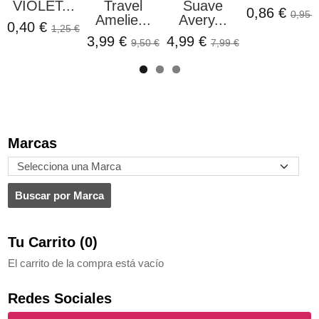
IOLET...
Travel
Suave
El
0,86 €
0,95 €
Amelie...
Avery...
40 €
1,25 €
3,99 €
4,99 €
9,50 €
7,99 €
Marcas
Tu Carrito (0)
El carrito de la compra está vacío
Redes Sociales