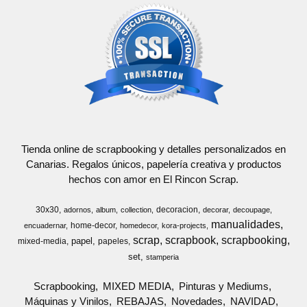
Tienda online de scrapbooking y detalles personalizados en
Canarias. Regalos únicos, papelería creativa y productos
hechos con amor en El Rincon Scrap.
30x30
decoracion
adornos
album
collection
decorar
decoupage
manualidades
home-decor
encuadernar
homedecor
kora-projects
scrap
scrapbook
scrapbooking
papel
mixed-media
papeles
set
stamperia
Scrapbooking
MIXED MEDIA
Pinturas y Mediums
Máquinas y Vinilos
REBAJAS
Novedades
NAVIDAD