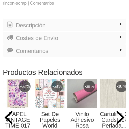
rincon-scrap
|
Comentarios
Descripción
Costes de Envío
Comentarios
Productos Relacionados
-68 %
-58 %
-38 %
-10 %
PAPEL
Set De
Vinilo
Cartulina O
INTAGE
Papeles
Adhesivo
Cardstock
IME 017
World
Rosa
Perlada...
Pe