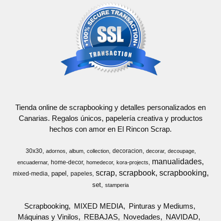
Tienda online de scrapbooking y detalles personalizados en
Canarias. Regalos únicos, papelería creativa y productos
hechos con amor en El Rincon Scrap.
30x30
decoracion
adornos
album
collection
decorar
decoupage
manualidades
home-decor
encuadernar
homedecor
kora-projects
scrap
scrapbook
scrapbooking
papel
mixed-media
papeles
set
stamperia
Scrapbooking
MIXED MEDIA
Pinturas y Mediums
Máquinas y Vinilos
REBAJAS
Novedades
NAVIDAD