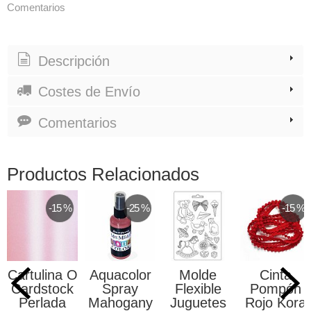
Comentarios
Descripción
Costes de Envío
Comentarios
Productos Relacionados
-15 %
-25 %
-15 %
Cartulina O
Aquacolor
Molde
Cinta
Cardstock
Spray
Flexible
Pompón
Perlada
Mahogany
Juguetes
Rojo Kora