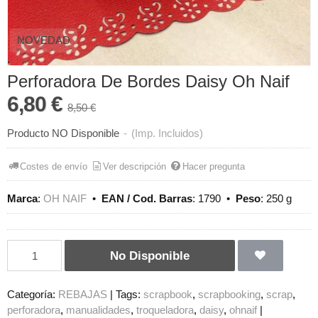
NOVEDAD
Perforadora De Bordes Daisy Oh Naif
6,80 €
8,50 €
Producto NO Disponible
-
(Imp. Incluidos)
Costes de envío
Ver descripción
Hacer pregunta
Marca
:
OH NAIF
•
EAN / Cod. Barras
:
1790
•
Peso
:
250 g
No Disponible
Categoría:
REBAJAS
|
Tags:
scrapbook
scrapbooking
scrap
perforadora
manualidades
troqueladora
daisy
ohnaif
|