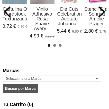
Cartulina O
Vinilo
Die Cuts
Stencil Día,
Cardstock
Adhesivo
Celebration
Sonrisa
Texturizada...
Rosa
Acetato
Amelie
Suave
Johanna...
Prager
0,72 €
0,80 €
Avery...
5,44 €
2,80 €
6,80 €
3,75 €
4,99 €
7,99 €
Marcas
Tu Carrito (0)