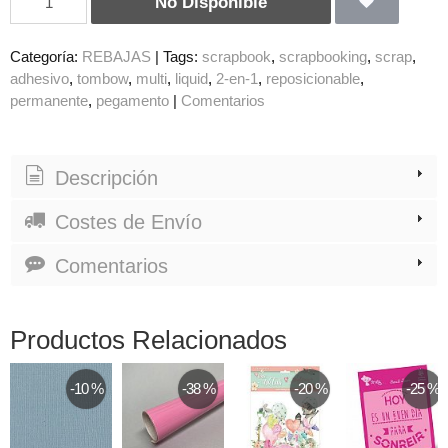
No Disponible
Categoría:
REBAJAS
|
Tags:
scrapbook
scrapbooking
scrap
adhesivo
tombow
multi
liquid
2-en-1
reposicionable
permanente
pegamento
|
Comentarios
Descripción
Costes de Envío
Comentarios
Productos Relacionados
-10 %
-38 %
-20 %
-25 %