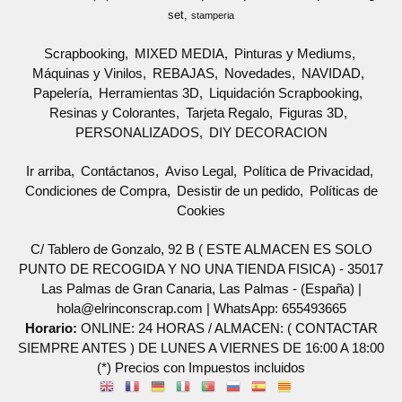
set
stamperia
Scrapbooking
MIXED MEDIA
Pinturas y Mediums
Máquinas y Vinilos
REBAJAS
Novedades
NAVIDAD
Papelería
Herramientas 3D
Liquidación Scrapbooking
Resinas y Colorantes
Tarjeta Regalo
Figuras 3D
PERSONALIZADOS
DIY DECORACION
Ir arriba
Contáctanos
Aviso Legal
Política de Privacidad
Condiciones de Compra
Desistir de un pedido
Políticas de
Cookies
C/ Tablero de Gonzalo, 92 B ( ESTE ALMACEN ES SOLO
PUNTO DE RECOGIDA Y NO UNA TIENDA FISICA) - 35017
Las Palmas de Gran Canaria, Las Palmas - (España) |
hola@elrinconscrap.com |
WhatsApp: 655493665
Horario:
ONLINE: 24 HORAS / ALMACEN: ( CONTACTAR
SIEMPRE ANTES ) DE LUNES A VIERNES DE 16:00 A 18:00
(*) Precios con Impuestos incluidos