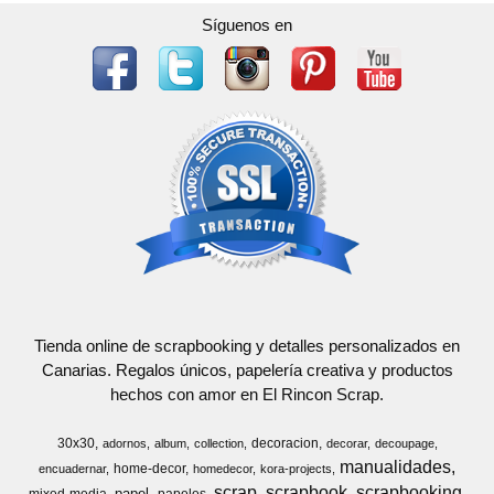
Síguenos en
Tienda online de scrapbooking y detalles personalizados en
Canarias. Regalos únicos, papelería creativa y productos
hechos con amor en El Rincon Scrap.
30x30
decoracion
adornos
album
collection
decorar
decoupage
manualidades
home-decor
encuadernar
homedecor
kora-projects
scrap
scrapbook
scrapbooking
papel