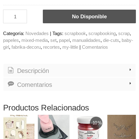
No Disponible
Categoría:
Novedades
|
Tags:
scrapbook
scrapbooking
scrap
papeles
mixed-media
set
papel
manualidades
die-cuts
baby-
girl
fabrika-decoru
recortes
my-little
|
Comentarios
Descripción
Comentarios
Productos Relacionados
-10 %