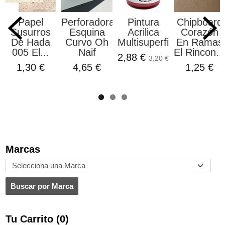
Papel
Perforadora
Pintura
Chipboard
Susurros
Esquina
Acrilica
Corazón
De Hada
Curvo Oh
Multisuperficie...
En Ramas
005 El...
Naif
El Rincon...
2,88 €
3,20 €
1,30 €
4,65 €
1,25 €
Marcas
Tu Carrito (0)