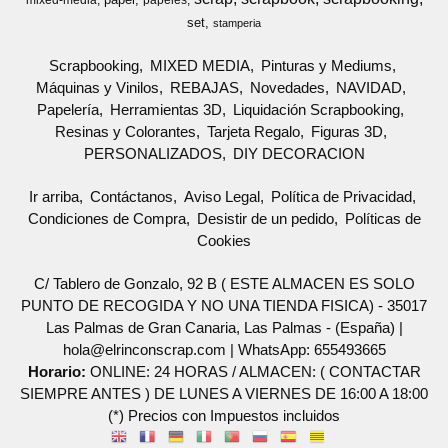
mixed-media
papeles
set
stamperia
Scrapbooking
MIXED MEDIA
Pinturas y Mediums
Máquinas y Vinilos
REBAJAS
Novedades
NAVIDAD
Papelería
Herramientas 3D
Liquidación Scrapbooking
Resinas y Colorantes
Tarjeta Regalo
Figuras 3D
PERSONALIZADOS
DIY DECORACION
Ir arriba
Contáctanos
Aviso Legal
Política de Privacidad
Condiciones de Compra
Desistir de un pedido
Políticas de
Cookies
C/ Tablero de Gonzalo, 92 B ( ESTE ALMACEN ES SOLO
PUNTO DE RECOGIDA Y NO UNA TIENDA FISICA) - 35017
Las Palmas de Gran Canaria, Las Palmas - (España) |
hola@elrinconscrap.com |
WhatsApp: 655493665
Horario:
ONLINE: 24 HORAS / ALMACEN: ( CONTACTAR
SIEMPRE ANTES ) DE LUNES A VIERNES DE 16:00 A 18:00
(*) Precios con Impuestos incluidos