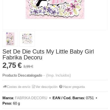
Set De Die Cuts My Little Baby Girl
Fabrika Decoru
2,75 €
3,99 €
Producto Descatalogado
-
(Imp. Incluidos)
Costes de envío
Ver descripción
Hacer pregunta
Marca
:
FABRIKA DECORU
•
EAN / Cod. Barras
:
0751
•
Peso
:
60 g