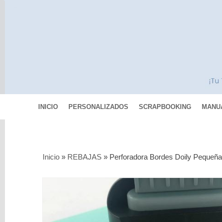
INICIO
PERSONALIZADOS
SCRAPBOOKING
MANU
Categorías
Inicio
»
REBAJAS
»
Perforadora Bordes Doily Pequeña
Scrapbooking
MIXED
MEDIA
Pinturas