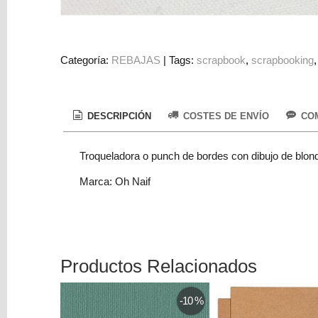
Colorantes
Tarjeta
Regalo
Categoría:
REBAJAS
|
Tags:
scrapbook
scrapbooking
Figuras
3D
PERSONALIZADOS
DESCRIPCIÓN
COSTES DE ENVÍO
COM
DIY
Troqueladora o punch de bordes con dibujo de blonda
DECORACION
Marca: Oh Naif
Marcas
Productos Relacionados
Tu
-10 %
Carrito