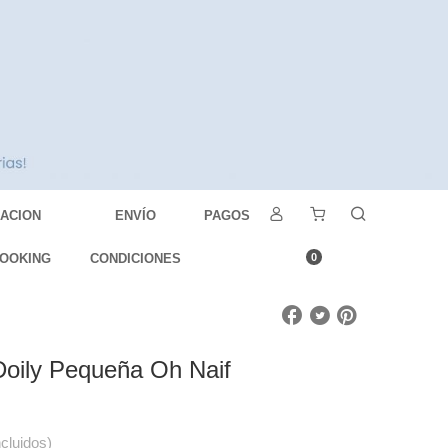
DACION
ENVÍO
PAGOS
OOKING
CONDICIONES
0
Doily Pequeña Oh Naif
ncluidos)