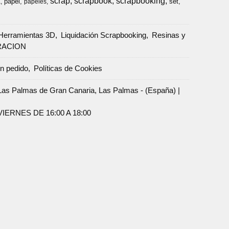
scrap
scrapbook
scrapbooking
papel
set
a
papeles
Herramientas 3D
Liquidación Scrapbooking
Resinas y
RACION
un pedido
Políticas de Cookies
Palmas de Gran Canaria, Las Palmas - (España) |
ERNES DE 16:00 A 18:00