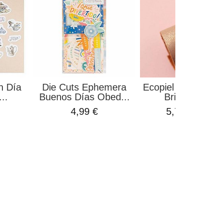
n Día
Die Cuts Ephemera
Ecopiel Blin Blin
..
Buenos Días Obed...
Brillos Oro..
4,99 €
5,75 €
7,80 €