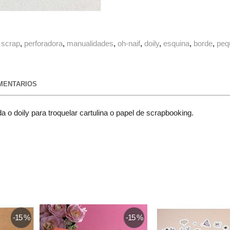
scrap
perforadora
manualidades
oh-naif
doily
esquina
borde
peq
ENTARIOS
 o doily para troquelar cartulina o papel de scrapbooking.
-15 %
-15 %