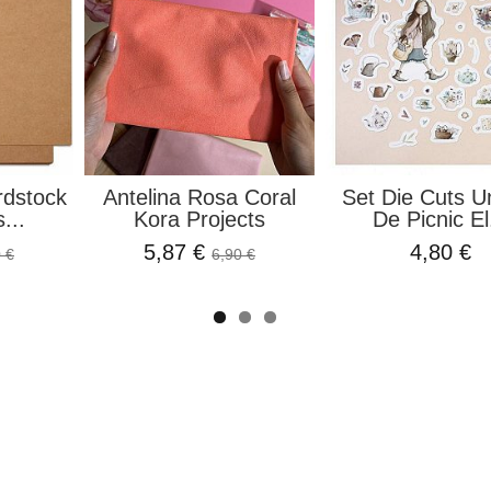
rdstock
Antelina Rosa Coral
Set Die Cuts U
...
Kora Projects
De Picnic El.
5,87 €
4,80 €
 €
6,90 €