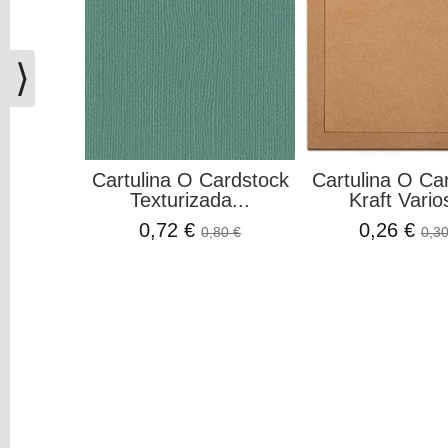
(0)
El
carrito
⟩
de
la
compra
está
vacío
Cartulina O Cardstock
Cartulina O Ca
Texturizada...
Kraft Varios
Redes
0,72 €
0,26 €
0,80 €
0,30
Sociales
Instagram
Facebook
Youtube