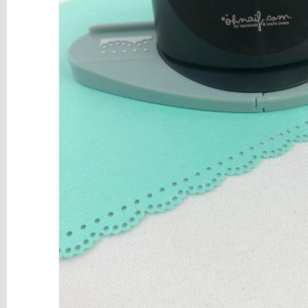
y
Mediums
Máquinas
y
Vinilos
REBAJAS
Novedades
NAVIDAD
Papelería
Herramientas
3D
Liquidación
Scrapbooking
Resinas
y