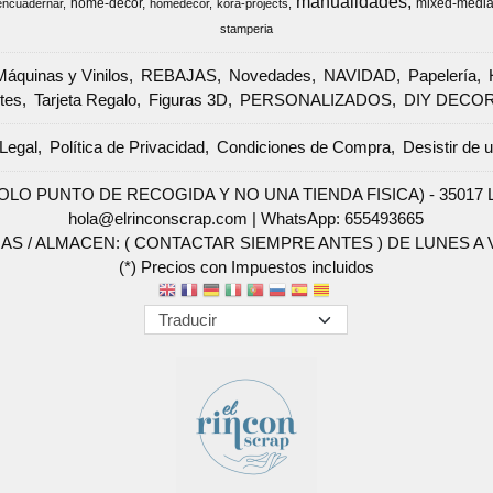
manualidades
home-decor
mixed-medi
encuadernar
homedecor
kora-projects
stamperia
Máquinas y Vinilos
REBAJAS
Novedades
NAVIDAD
Papelería
tes
Tarjeta Regalo
Figuras 3D
PERSONALIZADOS
DIY DECO
Legal
Política de Privacidad
Condiciones de Compra
Desistir de 
SOLO PUNTO DE RECOGIDA Y NO UNA TIENDA FISICA) - 35017 Las 
hola@elrinconscrap.com |
WhatsApp: 655493665
AS / ALMACEN: ( CONTACTAR SIEMPRE ANTES ) DE LUNES A VI
(*) Precios con Impuestos incluidos