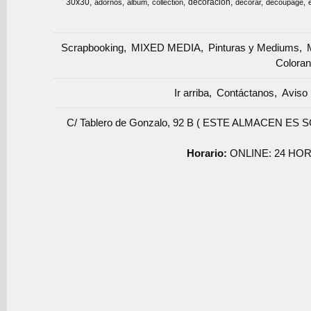
30x30
decoracion
adornos
album
collection
decorar
decoupage
Scrapbooking
MIXED MEDIA
Pinturas y Mediums
Coloran
Ir arriba
Contáctanos
Aviso 
C/ Tablero de Gonzalo, 92 B ( ESTE ALMACEN ES 
Horario:
ONLINE: 24 HOR