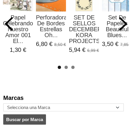
Papel
Perforadora
SET DE
Set De
lebrando
De Bordes
SELLOS
Papeles
LE
uestro
Estrellas
DECEMBER
Beautiful
IR
mor 001
Oh...
KORA
Blues...
El...
PROJECTS
6,80 €
3,50 €
0,
8,50 €
7,85 €
1,30 €
5,94 €
6,99 €
Marcas