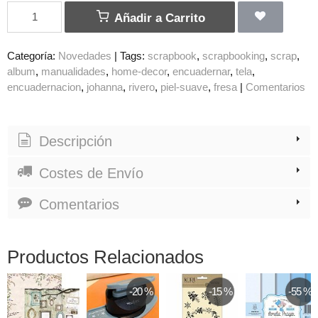
Añadir a Carrito
Categoría:
Novedades
|
Tags:
scrapbook
scrapbooking
scrap
album
manualidades
home-decor
encuadernar
tela
encuadernacion
johanna
rivero
piel-suave
fresa
|
Comentarios
Descripción
Costes de Envío
Comentarios
Productos Relacionados
-20 %
-15 %
-55 %