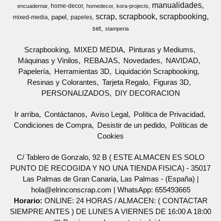
manualidades
home-decor
encuadernar
homedecor
kora-projects
scrap
scrapbook
scrapbooking
papel
mixed-media
papeles
set
stamperia
Scrapbooking
MIXED MEDIA
Pinturas y Mediums
Máquinas y Vinilos
REBAJAS
Novedades
NAVIDAD
Papelería
Herramientas 3D
Liquidación Scrapbooking
Resinas y Colorantes
Tarjeta Regalo
Figuras 3D
PERSONALIZADOS
DIY DECORACION
Ir arriba
Contáctanos
Aviso Legal
Política de Privacidad
Condiciones de Compra
Desistir de un pedido
Políticas de
Cookies
C/ Tablero de Gonzalo, 92 B ( ESTE ALMACEN ES SOLO
PUNTO DE RECOGIDA Y NO UNA TIENDA FISICA) - 35017
Las Palmas de Gran Canaria, Las Palmas - (España) |
hola@elrinconscrap.com |
WhatsApp: 655493665
Horario:
ONLINE: 24 HORAS / ALMACEN: ( CONTACTAR
SIEMPRE ANTES ) DE LUNES A VIERNES DE 16:00 A 18:00