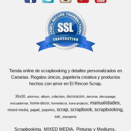
Tienda online de scrapbooking y detalles personalizados en
Canarias. Regalos únicos, papelería creativa y productos
hechos con amor en El Rincon Scrap.
30x30
decoracion
adornos
album
collection
decorar
decoupage
manualidades
home-decor
encuadernar
homedecor
kora-projects
scrap
scrapbook
scrapbooking
papel
mixed-media
papeles
set
stamperia
Scrapbooking
MIXED MEDIA
Pinturas y Mediums