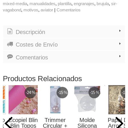
mixed-media
manualidades
plantilla
engranajes
brujula
sir-
vagabond
motivos
aviator
|
Comentarios
Descripción
Costes de Envío
Comentarios
Productos Relacionados
-24 %
-15 %
-15 %
-17
 o
Ecopiel Blin
Trimmer
Molde
Papel D
ck
Blin Topos
Circular +
Silicona
Arroz Si