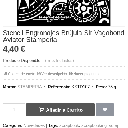
Stencil Engranajes Brújula Sir Vagabond
Aviator Stamperia
4,40 €
Producto Disponible
-
(Imp. Incluidos)
Costes de envío
Ver descripción
Hacer pregunta
Marca
:
STAMPERIA
•
Referencia
:
KSTD107
•
Peso
:
75 g
Añadir a Carrito
Categoría:
Novedades
|
Tags:
scrapbook
scrapbooking
scrap