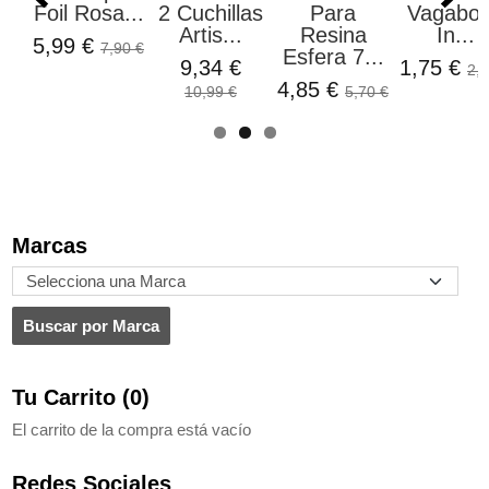
n
Foil Rosa...
2 Cuchillas
Para
Vagabo
.
Artis...
Resina
In...
5,99 €
7,90 €
Esfera 7...
9,34 €
1,75 €
2,1
4,85 €
10,99 €
5,70 €
Marcas
Tu Carrito (0)
El carrito de la compra está vacío
Redes Sociales