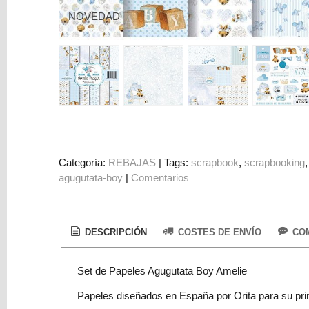
Colorantes
NOVEDAD
Tarjeta
Regalo
Figuras
3D
PERSONALIZADOS
DIY
DECORACION
Categoría:
REBAJAS
|
Tags:
scrapbook
scrapbooking
agugutata-boy
|
Comentarios
Marcas
DESCRIPCIÓN
COSTES DE ENVÍO
COM
Set de Papeles Agugutata Boy Amelie
Tu
Papeles diseñados en España por Orita para su prin
Carrito