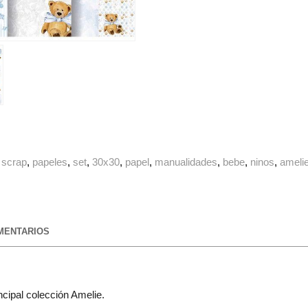
scrap
papeles
set
30x30
papel
manualidades
bebe
ninos
ameli
ENTARIOS
cipal colección Amelie.