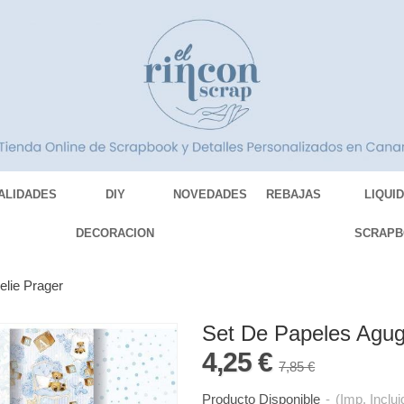
ALIDADES
DIY
NOVEDADES
REBAJAS
LIQUI
DECORACION
SCRAPB
lie Prager
Set De Papeles Agug
4,25 €
7,85 €
Producto Disponible
-
(Imp. Inclui