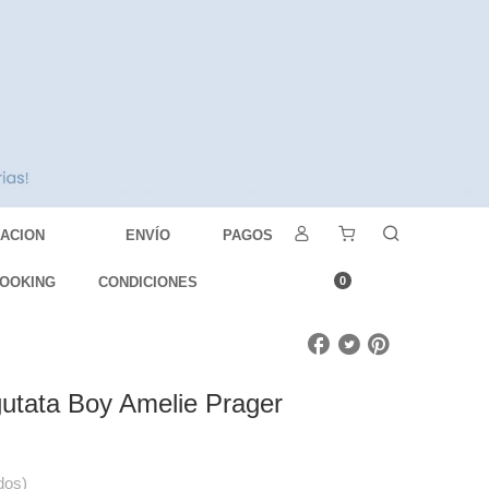
DACION
ENVÍO
PAGOS
OOKING
CONDICIONES
0
utata Boy Amelie Prager
dos)