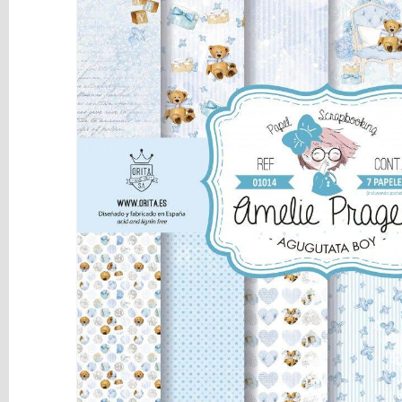
y
Mediums
Máquinas
y
Vinilos
REBAJAS
Novedades
NAVIDAD
Papelería
Herramientas
3D
Liquidación
Scrapbooking
Resinas
y