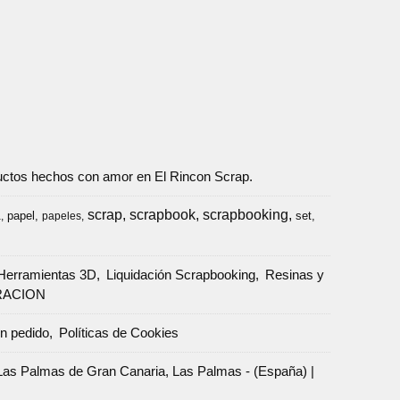
oductos hechos con amor en El Rincon Scrap.
scrap
scrapbook
scrapbooking
papel
set
a
papeles
Herramientas 3D
Liquidación Scrapbooking
Resinas y
RACION
un pedido
Políticas de Cookies
Palmas de Gran Canaria, Las Palmas - (España) |