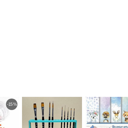
-15 %