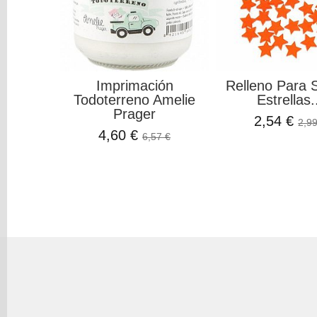
Imprimación
Relleno Para 
Todoterreno Amelie
Estrellas.
Prager
2,54 €
2,99
4,60 €
6,57 €