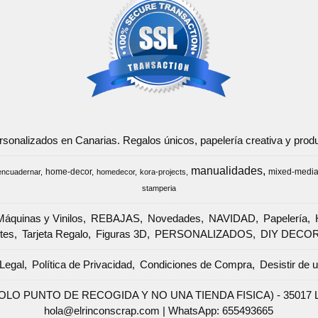
ersonalizados en Canarias. Regalos únicos, papelería creativa y pr
manualidades
home-decor
mixed-medi
encuadernar
homedecor
kora-projects
stamperia
Máquinas y Vinilos
REBAJAS
Novedades
NAVIDAD
Papelería
tes
Tarjeta Regalo
Figuras 3D
PERSONALIZADOS
DIY DECO
Legal
Política de Privacidad
Condiciones de Compra
Desistir de 
SOLO PUNTO DE RECOGIDA Y NO UNA TIENDA FISICA) - 35017 Las 
hola@elrinconscrap.com |
WhatsApp: 655493665