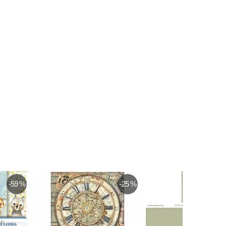
-59 %
-25 %