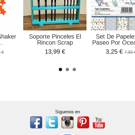
Shaker
Soporte Pinceles El
Set De Papele
..
Rincon Scrap
Paseo Por Ocea
13,99 €
3,25 €
 €
7,85 
Síguenos en