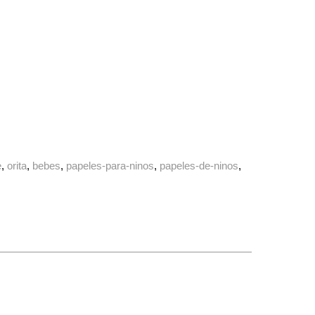
e
orita
bebes
papeles-para-ninos
papeles-de-ninos