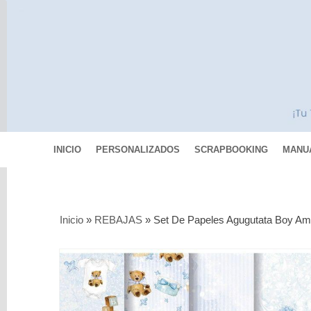
INICIO
PERSONALIZADOS
SCRAPBOOKING
MANU
Categorías
Inicio
»
REBAJAS
»
Set De Papeles Agugutata Boy Ame
Scrapbooking
MIXED
MEDIA
Pinturas