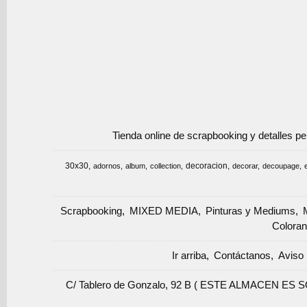
Tienda online de scrapbooking y detalles p
30x30
decoracion
adornos
album
collection
decorar
decoupage
Scrapbooking
MIXED MEDIA
Pinturas y Mediums
Coloran
Ir arriba
Contáctanos
Aviso 
C/ Tablero de Gonzalo, 92 B ( ESTE ALMACEN ES 