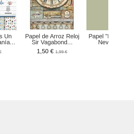
s Un
Papel de Arroz Reloj
Papel "Los básic
nía...
Sir Vagabond...
Nevy 005" El.
1,50 €
1,34 €
€
1,99 €