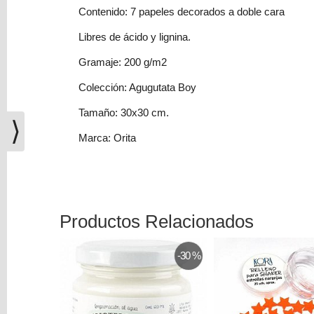
(0)
Contenido: 7 papeles decorados a doble cara
El
Libres de ácido y lignina.
carrito
de
Gramaje: 200 g/m2
la
Colección: Agugutata Boy
compra
está
Tamaño: 30x30 cm.
vacío
⟩
Marca: Orita
Redes
Sociales
Instagram
Productos Relacionados
-30 %
Facebook
Youtube