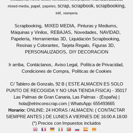
scrap
scrapbook
scrapbooking
papel
mixed-media
papeles
set
stamperia
Scrapbooking
MIXED MEDIA
Pinturas y Mediums
Máquinas y Vinilos
REBAJAS
Novedades
NAVIDAD
Papelería
Herramientas 3D
Liquidación Scrapbooking
Resinas y Colorantes
Tarjeta Regalo
Figuras 3D
PERSONALIZADOS
DIY DECORACION
Ir arriba
Contáctanos
Aviso Legal
Política de Privacidad
Condiciones de Compra
Políticas de Cookies
C/ Tablero de Gonzalo, 92 B ( ESTE ALMACEN ES SOLO
PUNTO DE RECOGIDA Y NO UNA TIENDA FISICA) - 35017
Las Palmas de Gran Canaria, Las Palmas - (España) |
hola@elrinconscrap.com |
WhatsApp: 655493665
Horario:
ONLINE: 24 HORAS / ALMACEN: ( CONTACTAR
SIEMPRE ANTES ) DE LUNES A VIERNES DE 16:00 A 18:00
(*) Precios con Impuestos incluidos