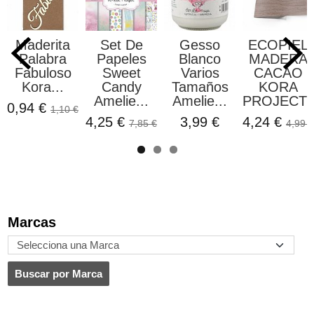
Maderita
Set De
Gesso
ECOPIEL
Palabra
Papeles
Blanco
MADERA
Fabuloso
Sweet
Varios
CACAO
Kora...
Candy
Tamaños
KORA
Amelie...
Amelie...
PROJECT
0,94 €
1,10 €
4,25 €
3,99 €
4,24 €
7,85 €
4,99 €
Marcas