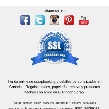
Síguenos en
Tienda online de scrapbooking y detalles personalizados en
Canarias. Regalos únicos, papelería creativa y productos
hechos con amor en El Rincon Scrap.
30x30
decoracion
adornos
album
collection
decorar
decoupage
manualidades
home-decor
encuadernar
homedecor
kora-projects