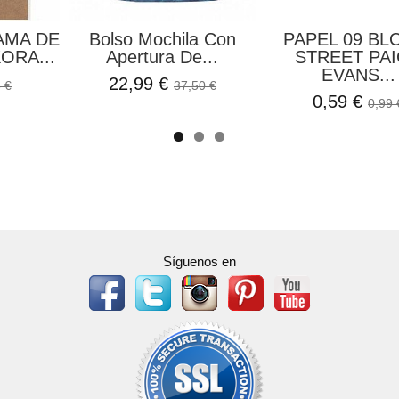
AMA DE
Bolso Mochila Con
PAPEL 09 B
ORA...
Apertura De...
STREET PA
EVANS...
22,99 €
 €
37,50 €
0,59 €
0,99 
Síguenos en