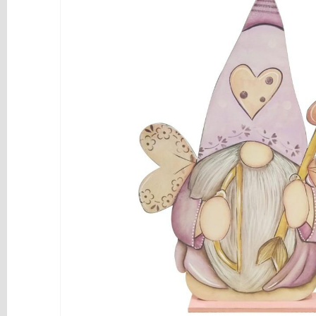
y
Mediums
Máquinas
y
Vinilos
REBAJAS
Novedades
NAVIDAD
Papelería
Herramientas
3D
Liquidación
Scrapbooking
Resinas
y