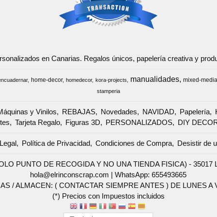
ersonalizados en Canarias. Regalos únicos, papelería creativa y pr
manualidades
home-decor
mixed-medi
encuadernar
homedecor
kora-projects
stamperia
Máquinas y Vinilos
REBAJAS
Novedades
NAVIDAD
Papelería
tes
Tarjeta Regalo
Figuras 3D
PERSONALIZADOS
DIY DECO
Legal
Política de Privacidad
Condiciones de Compra
Desistir de 
SOLO PUNTO DE RECOGIDA Y NO UNA TIENDA FISICA) - 35017 Las 
hola@elrinconscrap.com |
WhatsApp: 655493665
AS / ALMACEN: ( CONTACTAR SIEMPRE ANTES ) DE LUNES A VI
(*) Precios con Impuestos incluidos