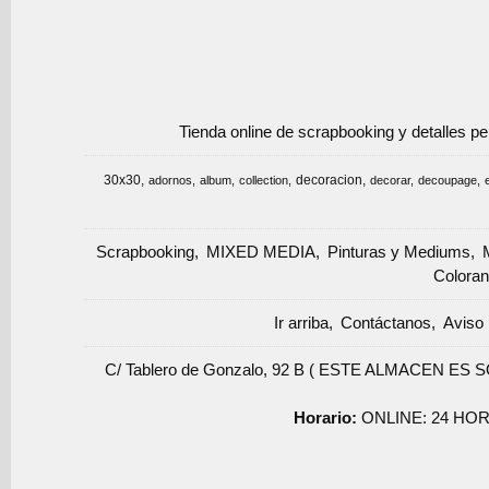
Tienda online de scrapbooking y detalles p
30x30
decoracion
adornos
album
collection
decorar
decoupage
Scrapbooking
MIXED MEDIA
Pinturas y Mediums
Coloran
Ir arriba
Contáctanos
Aviso 
C/ Tablero de Gonzalo, 92 B ( ESTE ALMACEN ES 
Horario:
ONLINE: 24 HOR