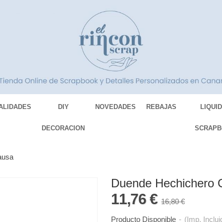
ALIDADES
DIY
NOVEDADES
REBAJAS
LIQUI
DECORACION
SCRAPB
ausa
Duende Hechichero 
11,76 €
16,80 €
Producto Disponible
-
(Imp. Inclui