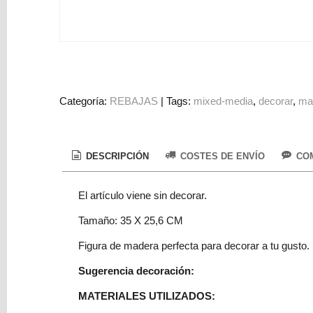
Colorantes
Tarjeta
Regalo
Figuras
3D
Categoría:
REBAJAS
|
Tags:
mixed-media
decorar
ma
PERSONALIZADOS
DIY
DECORACION
DESCRIPCIÓN
COSTES DE ENVÍO
COM
Marcas
El artículo viene sin decorar.
Tamaño: 35 X 25,6 CM
Figura de madera perfecta para decorar a tu gusto.
Sugerencia decoración:
Tu
MATERIALES UTILIZADOS:
Carrito