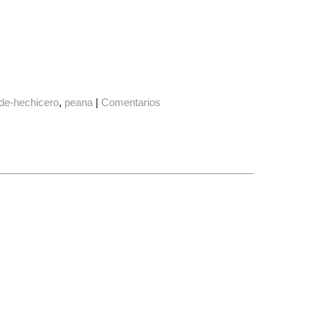
de-hechicero
peana
|
Comentarios