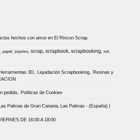
oductos hechos con amor en El Rincon Scrap.
scrap
scrapbook
scrapbooking
papel
set
a
papeles
Herramientas 3D
Liquidación Scrapbooking
Resinas y
RACION
un pedido
Políticas de Cookies
Palmas de Gran Canaria, Las Palmas - (España) |
ERNES DE 16:00 A 18:00