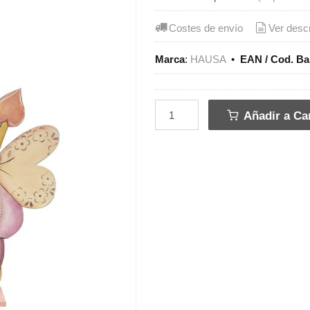
Costes de envío
Ver desc
Marca
:
HAUSA
•
EAN / Cod. Ba
Añadir a Car