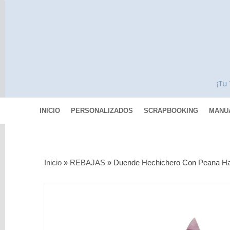
INICIO
PERSONALIZADOS
SCRAPBOOKING
MANU
Categorías
Inicio
»
REBAJAS
»
Duende Hechichero Con Peana H
Scrapbooking
MIXED
MEDIA
Pinturas