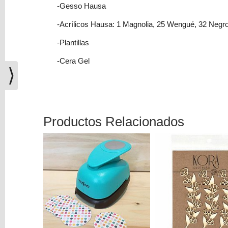
(0)
-Gesso Hausa
El
-Acrílicos Hausa: 1 Magnolia, 25 Wengué, 32 Negro, 
carrito
-Plantillas
de
la
-Cera Gel
compra
⟩
está
vacío
Redes
Productos Relacionados
Sociales
Instagram
Facebook
Youtube