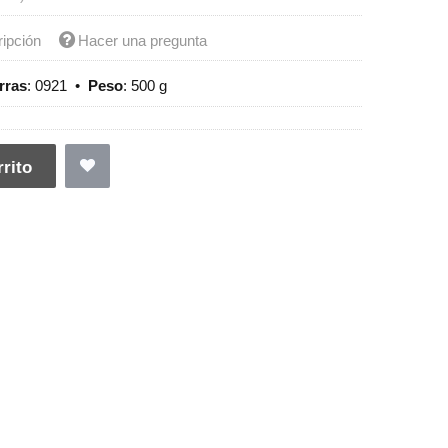
ripción
Hacer una pregunta
rras
:
0921
•
Peso
:
500 g
rito