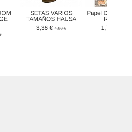
LOOM
SETAS VARIOS
Papel De Arroz P
IGE
TAMAÑOS HAUSA
Roja All...
3,36 €
1,75 €
4,80 €
2,10 €
€