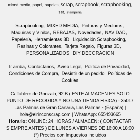
scrap
scrapbook
scrapbooking
papel
mixed-media
papeles
set
stamperia
Scrapbooking
MIXED MEDIA
Pinturas y Mediums
Máquinas y Vinilos
REBAJAS
Novedades
NAVIDAD
Papelería
Herramientas 3D
Liquidación Scrapbooking
Resinas y Colorantes
Tarjeta Regalo
Figuras 3D
PERSONALIZADOS
DIY DECORACION
Ir arriba
Contáctanos
Aviso Legal
Política de Privacidad
Condiciones de Compra
Desistir de un pedido
Políticas de
Cookies
C/ Tablero de Gonzalo, 92 B ( ESTE ALMACEN ES SOLO
PUNTO DE RECOGIDA Y NO UNA TIENDA FISICA) - 35017
Las Palmas de Gran Canaria, Las Palmas - (España) |
hola@elrinconscrap.com |
WhatsApp: 655493665
Horario:
ONLINE: 24 HORAS / ALMACEN: ( CONTACTAR
SIEMPRE ANTES ) DE LUNES A VIERNES DE 16:00 A 18:00
(*) Precios con Impuestos incluidos