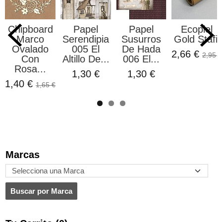
Chipboard
Papel
Papel
Ecopiel
Marco
Serendipia
Susurros
Gold Stafil
Ovalado
005 El
De Hada
2,66 €
2,95 €
Con
Altillo De...
006 El...
Rosa...
1,30 €
1,30 €
1,40 €
1,65 €
Marcas