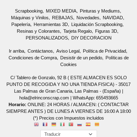
Scrapbooking
MIXED MEDIA
Pinturas y Mediums
Máquinas y Vinilos
REBAJAS
Novedades
NAVIDAD
Papelería
Herramientas 3D
Liquidación Scrapbooking
Resinas y Colorantes
Tarjeta Regalo
Figuras 3D
PERSONALIZADOS
DIY DECORACION
Ir arriba
Contáctanos
Aviso Legal
Política de Privacidad
Condiciones de Compra
Desistir de un pedido
Políticas de
Cookies
C/ Tablero de Gonzalo, 92 B ( ESTE ALMACEN ES SOLO
PUNTO DE RECOGIDA Y NO UNA TIENDA FISICA) - 35017
Las Palmas de Gran Canaria, Las Palmas - (España) |
hola@elrinconscrap.com |
WhatsApp: 655493665
Horario:
ONLINE: 24 HORAS / ALMACEN: ( CONTACTAR
SIEMPRE ANTES ) DE LUNES A VIERNES DE 16:00 A 18:00
(*) Precios con Impuestos incluidos