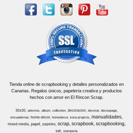
Tienda online de scrapbooking y detalles personalizados en
Canarias. Regalos únicos, papelería creativa y productos
hechos con amor en El Rincon Scrap.
30x30
decoracion
adornos
album
collection
decorar
decoupage
manualidades
home-decor
encuadernar
homedecor
kora-projects
scrap
scrapbook
scrapbooking
papel
mixed-media
papeles
set
stamperia