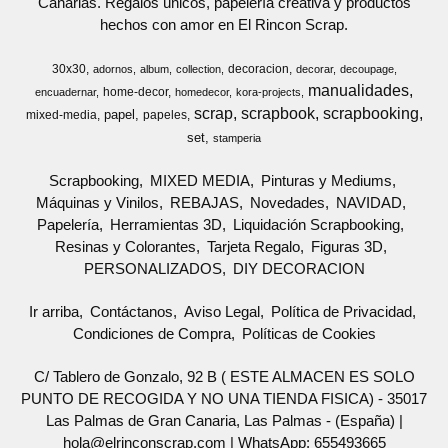
Canarias. Regalos únicos, papelería creativa y productos
hechos con amor en El Rincon Scrap.
30x30
decoracion
adornos
album
collection
decorar
decoupage
manualidades
home-decor
encuadernar
homedecor
kora-projects
scrap
scrapbook
scrapbooking
papel
mixed-media
papeles
set
stamperia
Scrapbooking
MIXED MEDIA
Pinturas y Mediums
Máquinas y Vinilos
REBAJAS
Novedades
NAVIDAD
Papelería
Herramientas 3D
Liquidación Scrapbooking
Resinas y Colorantes
Tarjeta Regalo
Figuras 3D
PERSONALIZADOS
DIY DECORACION
Ir arriba
Contáctanos
Aviso Legal
Política de Privacidad
Condiciones de Compra
Políticas de Cookies
C/ Tablero de Gonzalo, 92 B ( ESTE ALMACEN ES SOLO
PUNTO DE RECOGIDA Y NO UNA TIENDA FISICA) - 35017
Las Palmas de Gran Canaria, Las Palmas - (España) |
hola@elrinconscrap.com |
WhatsApp: 655493665