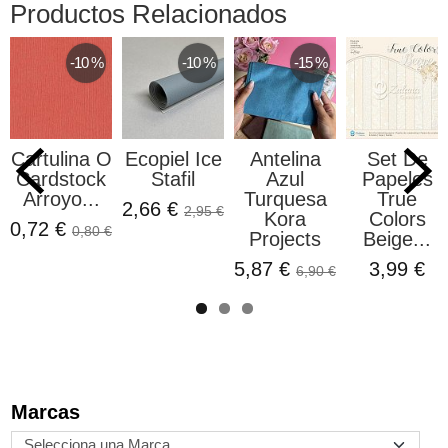
Productos Relacionados
-10 %
-10 %
-15 %
Cartulina O
Ecopiel Ice
Antelina
Set De
Cardstock
Stafil
Azul
Papeles
Arroyo...
Turquesa
True
2,66 €
2,95 €
Kora
Colors
0,72 €
0,80 €
Projects
Beige...
5,87 €
3,99 €
6,90 €
Marcas