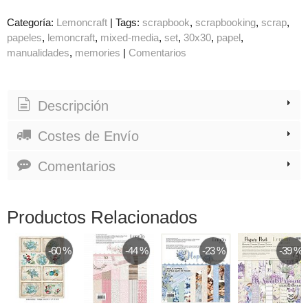
Categoría:
Lemoncraft
|
Tags:
scrapbook
scrapbooking
scrap
papeles
lemoncraft
mixed-media
set
30x30
papel
manualidades
memories
|
Comentarios
Descripción
Costes de Envío
Comentarios
Productos Relacionados
-60 %
-44 %
-23 %
-39 %