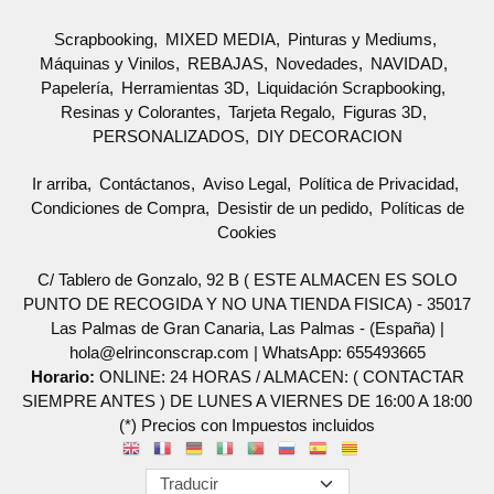
Scrapbooking
MIXED MEDIA
Pinturas y Mediums
Máquinas y Vinilos
REBAJAS
Novedades
NAVIDAD
Papelería
Herramientas 3D
Liquidación Scrapbooking
Resinas y Colorantes
Tarjeta Regalo
Figuras 3D
PERSONALIZADOS
DIY DECORACION
Ir arriba
Contáctanos
Aviso Legal
Política de Privacidad
Condiciones de Compra
Desistir de un pedido
Políticas de
Cookies
C/ Tablero de Gonzalo, 92 B ( ESTE ALMACEN ES SOLO
PUNTO DE RECOGIDA Y NO UNA TIENDA FISICA) - 35017
Las Palmas de Gran Canaria, Las Palmas - (España) |
hola@elrinconscrap.com |
WhatsApp: 655493665
Horario:
ONLINE: 24 HORAS / ALMACEN: ( CONTACTAR
SIEMPRE ANTES ) DE LUNES A VIERNES DE 16:00 A 18:00
(*) Precios con Impuestos incluidos