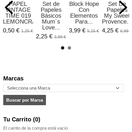
PAPEL
Set de
Block Hope
Set De
VINTAGE
Papeles
Con
Papeles
TIME 019
Básicos
Elementos
My Sweet
LEMONCRAFT
Mum´s
Para...
Provence...
Love...
0,50 €
3,99 €
4,25 €
1,25 €
5,15 €
6,99 €
2,25 €
3,99 €
Marcas
Tu Carrito (0)
El carrito de la compra está vacío