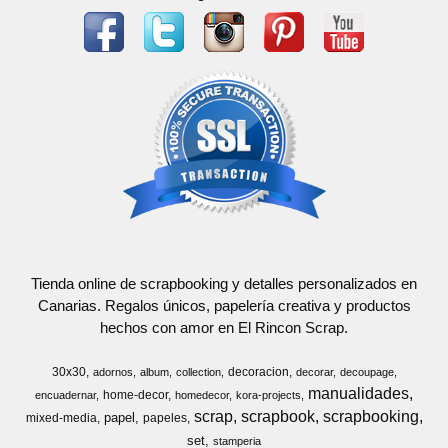
Tienda online de scrapbooking y detalles personalizados en
Canarias. Regalos únicos, papelería creativa y productos
hechos con amor en El Rincon Scrap.
30x30
decoracion
adornos
album
collection
decorar
decoupage
manualidades
home-decor
encuadernar
homedecor
kora-projects
scrap
scrapbook
scrapbooking
papel
mixed-media
papeles
set
stamperia