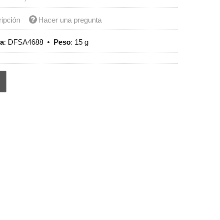
ripción
Hacer una pregunta
ia
:
DFSA4688
•
Peso
:
15 g