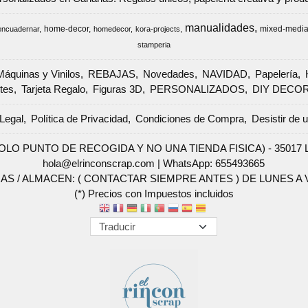
manualidades
home-decor
mixed-medi
encuadernar
homedecor
kora-projects
stamperia
Máquinas y Vinilos
REBAJAS
Novedades
NAVIDAD
Papelería
tes
Tarjeta Regalo
Figuras 3D
PERSONALIZADOS
DIY DECO
Legal
Política de Privacidad
Condiciones de Compra
Desistir de 
SOLO PUNTO DE RECOGIDA Y NO UNA TIENDA FISICA) - 35017 Las 
hola@elrinconscrap.com |
WhatsApp: 655493665
AS / ALMACEN: ( CONTACTAR SIEMPRE ANTES ) DE LUNES A VI
(*) Precios con Impuestos incluidos