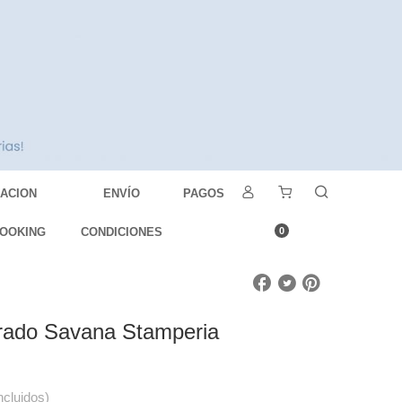
DACION
ENVÍO
PAGOS
OOKING
CONDICIONES
0
rado Savana Stamperia
ncluidos)