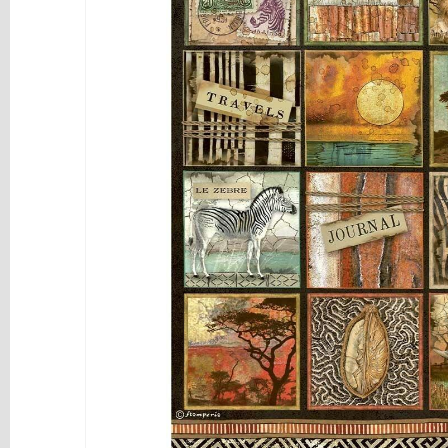
y
Mediums
Máquinas
y
Vinilos
REBAJAS
Novedades
NAVIDAD
Papelería
Herramientas
3D
Liquidación
Scrapbooking
Resinas
y