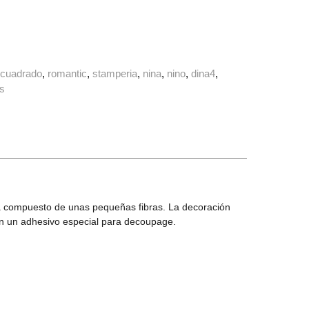
cuadrado
romantic
stamperia
nina
nino
dina4
s
 Está compuesto de unas pequeñas fibras. La decoración
con un adhesivo especial para decoupage.