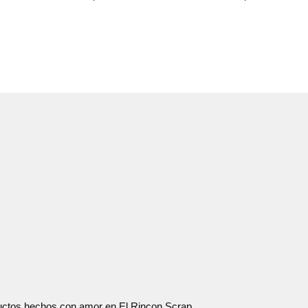
oductos hechos con amor en El Rincon Scrap.