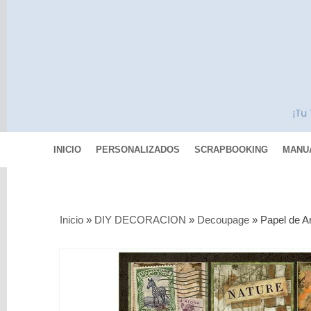
INICIO
PERSONALIZADOS
SCRAPBOOKING
MANU
Categorías
Inicio
»
DIY DECORACION
»
Decoupage
»
Papel de A
Scrapbooking
MIXED
MEDIA
Pinturas