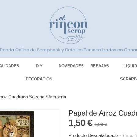
ALIDADES
DIY
NOVEDADES
REBAJAS
LIQUI
DECORACION
SCRAPB
rroz Cuadrado Savana Stamperia
Papel de Arroz Cuad
1,50 €
1,99 €
Producto Descatalogado
-
(Imp. I