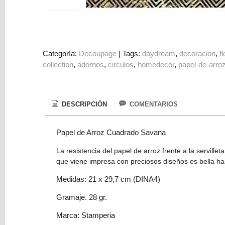
Colorantes
Tarjeta
Regalo
Figuras
Categoría:
Decoupage
|
Tags:
daydream
decoracion
f
collection
adornos
circulos
homedecor
papel-de-arro
3D
PERSONALIZADOS
DIY
DESCRIPCIÓN
COMENTARIOS
DECORACION
Papel de Arroz Cuadrado Savana
Marcas
La resistencia del papel de arroz frente a la servill
que viene impresa con preciosos diseños es bella has
Medidas: 21 x 29,7 cm (DINA4)
Gramaje. 28 gr.
Tu
Marca: Stamperia
Carrito