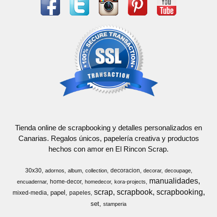
Tienda online de scrapbooking y detalles personalizados en
Canarias. Regalos únicos, papelería creativa y productos
hechos con amor en El Rincon Scrap.
30x30
decoracion
adornos
album
collection
decorar
decoupage
manualidades
home-decor
encuadernar
homedecor
kora-projects
scrap
scrapbook
scrapbooking
papel
mixed-media
papeles
set
stamperia