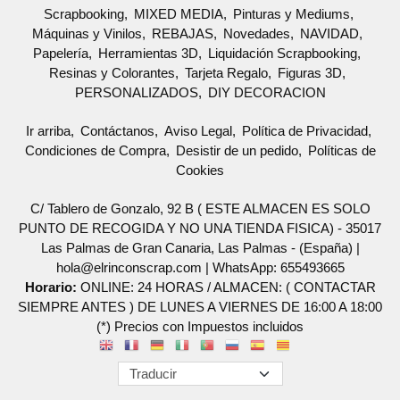
Scrapbooking
MIXED MEDIA
Pinturas y Mediums
Máquinas y Vinilos
REBAJAS
Novedades
NAVIDAD
Papelería
Herramientas 3D
Liquidación Scrapbooking
Resinas y Colorantes
Tarjeta Regalo
Figuras 3D
PERSONALIZADOS
DIY DECORACION
Ir arriba
Contáctanos
Aviso Legal
Política de Privacidad
Condiciones de Compra
Desistir de un pedido
Políticas de
Cookies
C/ Tablero de Gonzalo, 92 B ( ESTE ALMACEN ES SOLO
PUNTO DE RECOGIDA Y NO UNA TIENDA FISICA) - 35017
Las Palmas de Gran Canaria, Las Palmas - (España) |
hola@elrinconscrap.com |
WhatsApp: 655493665
Horario:
ONLINE: 24 HORAS / ALMACEN: ( CONTACTAR
SIEMPRE ANTES ) DE LUNES A VIERNES DE 16:00 A 18:00
(*) Precios con Impuestos incluidos