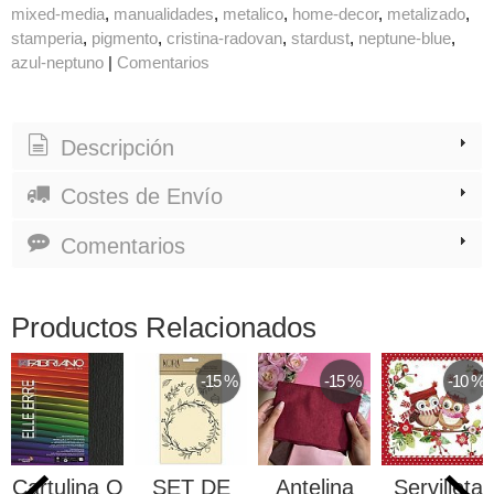
mixed-media
manualidades
metalico
home-decor
metalizado
stamperia
pigmento
cristina-radovan
stardust
neptune-blue
azul-neptuno
|
Comentarios
Descripción
Costes de Envío
Comentarios
Productos Relacionados
-15 %
-15 %
-10 %
Cartulina O
SET DE
Antelina
Servilleta