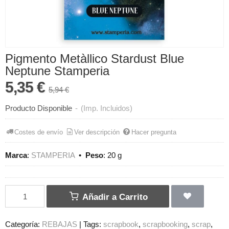
Pigmento Metàllico Stardust Blue
Neptune Stamperia
5,35 €
5,94 €
Producto Disponible
-
(Imp. Incluidos)
Costes de envío
Ver descripción
Hacer pregunta
Marca
:
STAMPERIA
•
Peso
:
20 g
Añadir a Carrito
Categoría:
REBAJAS
|
Tags:
scrapbook
scrapbooking
scrap