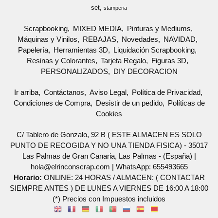
set
stamperia
Scrapbooking
MIXED MEDIA
Pinturas y Mediums
Máquinas y Vinilos
REBAJAS
Novedades
NAVIDAD
Papelería
Herramientas 3D
Liquidación Scrapbooking
Resinas y Colorantes
Tarjeta Regalo
Figuras 3D
PERSONALIZADOS
DIY DECORACION
Ir arriba
Contáctanos
Aviso Legal
Política de Privacidad
Condiciones de Compra
Desistir de un pedido
Políticas de
Cookies
C/ Tablero de Gonzalo, 92 B ( ESTE ALMACEN ES SOLO
PUNTO DE RECOGIDA Y NO UNA TIENDA FISICA) - 35017
Las Palmas de Gran Canaria, Las Palmas - (España) |
hola@elrinconscrap.com |
WhatsApp: 655493665
Horario:
ONLINE: 24 HORAS / ALMACEN: ( CONTACTAR
SIEMPRE ANTES ) DE LUNES A VIERNES DE 16:00 A 18:00
(*) Precios con Impuestos incluidos