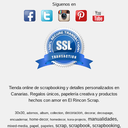
Síguenos en
Tienda online de scrapbooking y detalles personalizados en
Canarias. Regalos únicos, papelería creativa y productos
hechos con amor en El Rincon Scrap.
30x30
decoracion
adornos
album
collection
decorar
decoupage
manualidades
home-decor
encuadernar
homedecor
kora-projects
scrap
scrapbook
scrapbooking
papel
mixed-media
papeles