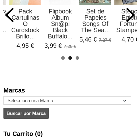
ora
Pack
Flipbook
Set de
Stencil
a
Cartulinas
Album
Papeles
Egipto
O
Sn@p!
Songs Of
Fortun
...
Cardstock
Black
The Sea...
Stamper
Brillo...
Buffalo...
5,46 €
4,70 €
7,27 €
4,95 €
3,99 €
7,25 €
Marcas
Tu Carrito (0)